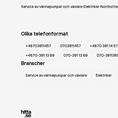
Service av värmepumpar och växlare
Elektriker
Norrbotte
Olika telefonformat
+46703811457
0703811457
+4670 381 14 57
+4670-381 13 69
070-381 13 69
070-381136
Branscher
Service av värmepumpar och växlare
Elektriker