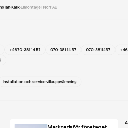
ns län
Kalix
Elmontage i Norr AB
+4670-381 14 57
070-381 14 57
070-3811457
+46
9
Installation och service villauppvärmning
A
Marknadsför företaget