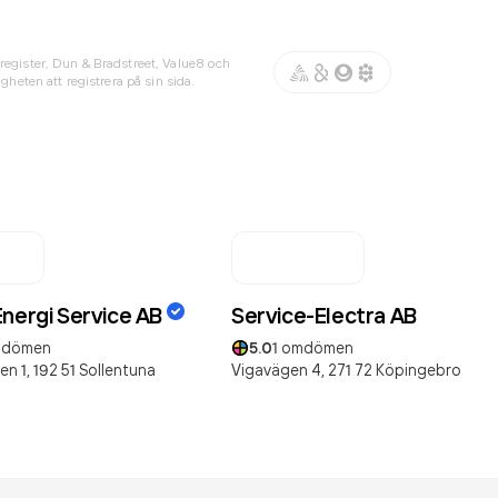
register, Dun & Bradstreet, Value8 och
gheten att registrera på sin sida.
Energi Service AB
Service-Electra AB
dömen
5.0
1
omdömen
en 1,
192 51
Sollentuna
Vigavägen 4,
271 72
Köpingebro