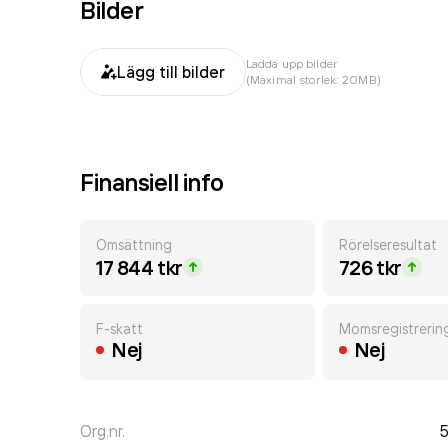
Bilder
Ladda upp bilder
Lägg till bilder
(Maximal storlek: 20MB)
Finansiell info
Omsättning
Rörelseresultat
17 844 tkr
726 tkr
F-skatt
Momsregistrerin
Nej
Nej
Org.nr.