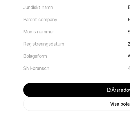
Juridiskt namn
E
Parent company
E
Moms nummer
Registreringsdatum
Bolagsform
A
SNI-bransch
Årsredov
Visa bol