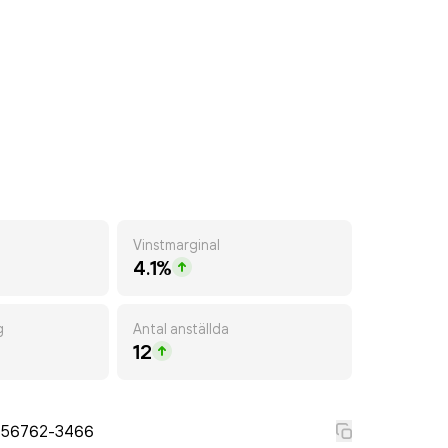
Vinstmarginal
4.1%
g
Antal anställda
12
556762-3466