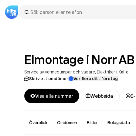
Elmontage i Norr
AB
Service av värmepumpar och växlare
Elektriker
i
Kalix
·
Skriv ett omdöme
Verifiera ditt företag
Visa alla nummer
Webbsida
E-
Överblick
Omdömen
Bilder
Bolagsdata