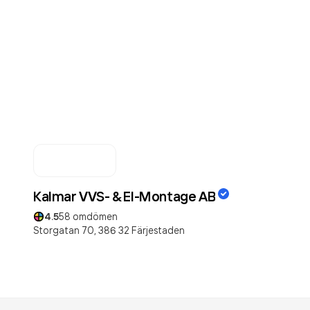
Kalmar VVS- & El-Montage AB
4.5
58
omdömen
Storgatan 70,
386 32
Färjestaden