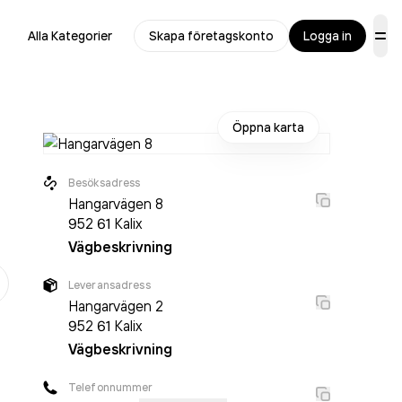
Alla Kategorier
Skapa företagskonto
Logga in
Öppna karta
Besöksadress
Hangarvägen 8
952 61
Kalix
Vägbeskrivning
er
Leveransadress
Hangarvägen 2
952 61
Kalix
Vägbeskrivning
Telefonnummer