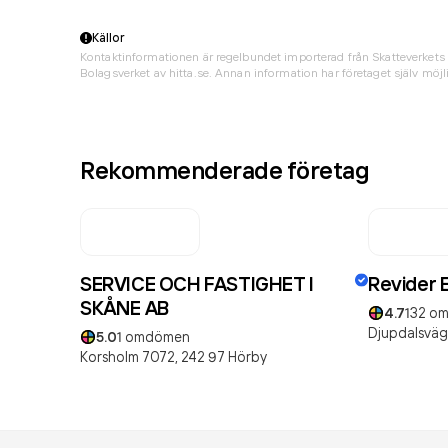
Källor
Kontaktinformationen är regelbundet importerad från Skatteverkets 
Bolagsverket av hitta.se. Annan information har företaget själv möjli
Rekommenderade företag
SERVICE OCH FASTIGHET I
Revider 
SKÅNE AB
4.7
132
om
Djupdalsväg
5.0
1
omdömen
Korsholm 7072,
242 97
Hörby