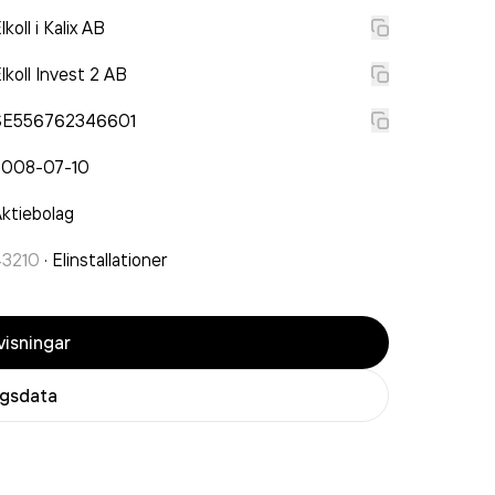
lkoll i Kalix AB
lkoll Invest 2 AB
SE556762346601
2008-07-10
ktiebolag
43210
·
Elinstallationer
isningar
agsdata