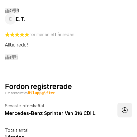
0
1
E. T.
E
för mer än ett år sedan
Alltid redo!
1
1
Fordon registrerade
Presenterat av
Senaste införskaffat
Mercedes-Benz Sprinter Van 316 CDI L
Totalt antal