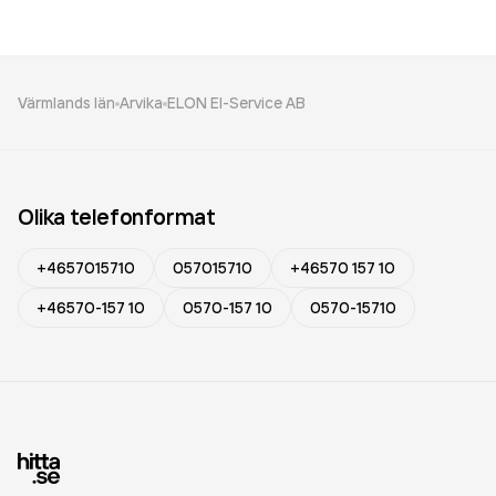
Värmlands län
Arvika
ELON El-Service AB
Olika telefonformat
+4657015710
057015710
+46570 157 10
+46570-157 10
0570-157 10
0570-15710