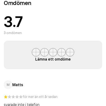
Omdömen
3.7
3
omdömen
Lämna ett omdöme
Matts
M
för mer än ett år sedan
svarade inte i telefon