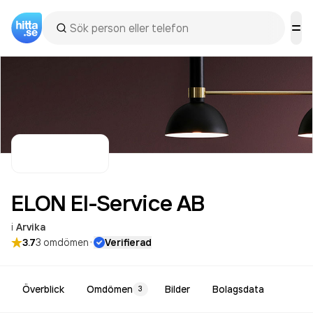
ELON El-Service
AB
i
Arvika
·
3.7
3
omdömen
Verifierad
Överblick
Omdömen
Bilder
Bolagsdata
3