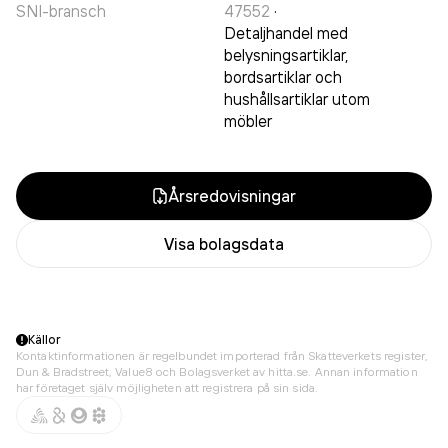
SNI-bransch
47552
·
Detaljhandel med
belysningsartiklar,
bordsartiklar och
hushållsartiklar utom
möbler
Årsredovisningar
Visa bolagsdata
Källor
Kontaktinformationen är regelbundet importerad från Skatteverkets register,
Dun & Bradstreet, Value8 och Bolagsverket av hitta.se. Annan information
har företaget själv möjligheten att registrera på sin sida.