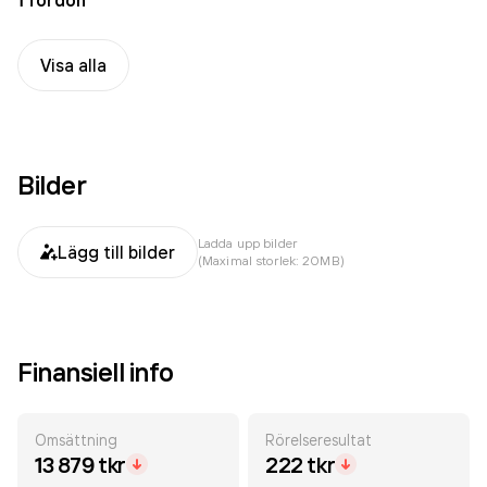
1 fordon
Visa alla
Bilder
Ladda upp bilder
Lägg till bilder
(Maximal storlek: 20MB)
Finansiell info
Omsättning
Rörelseresultat
13 879 tkr
222 tkr