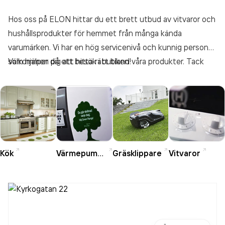
Hos oss på ELON hittar du ett brett utbud av vitvaror och
hushållsprodukter för hemmet från många kända
varumärken. Vi har en hög servicenivå och kunnig personal
som hjälper dig att hitta rätt bland våra produkter. Tack
Välkommen på ett besök i butiken!
vare vårt centrallager kan vi på en stor del av vårt
sortiment garantera leverans inom tre dagar på det vi inte
har hemma i butik. Självklart kan vi erbjuda räntefria lån och
mycket förmånliga försäkringar till dina nya vitvaror. Hos
oss kan du lita på att du köper kvalitet till bra pris med stor
trygghet.
Kök
Värmepumpar
Gräsklippare
Vitvaror