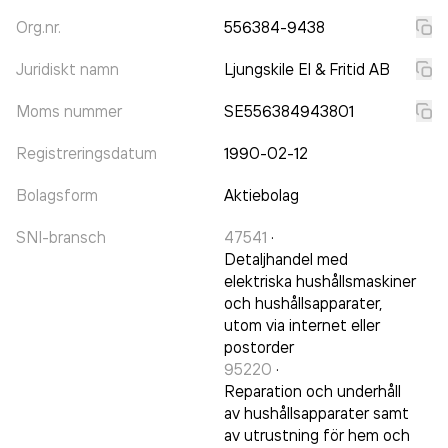
Org.nr.
556384-9438
Juridiskt namn
Ljungskile El & Fritid AB
Moms nummer
SE556384943801
Registreringsdatum
1990-02-12
Bolagsform
Aktiebolag
SNI-bransch
47541
·
Detaljhandel med
elektriska hushållsmaskiner
och hushållsapparater,
utom via internet eller
postorder
95220
·
Reparation och underhåll
av hushållsapparater samt
av utrustning för hem och