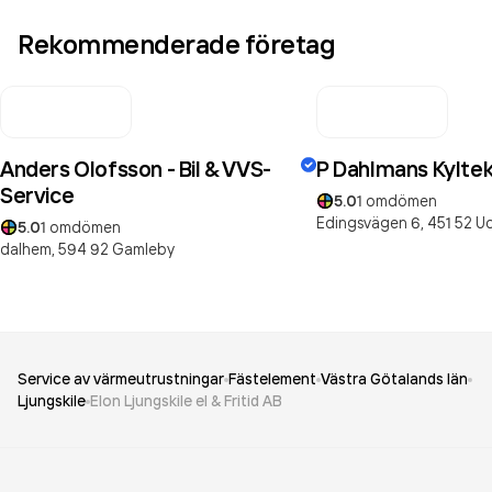
Rekommenderade företag
Anders Olofsson - Bil & VVS-
P Dahlmans Kyltek
Service
5.0
1
omdömen
Edingsvägen 6,
451 52
Ud
5.0
1
omdömen
dalhem,
594 92
Gamleby
Service av värmeutrustningar
Fästelement
Västra Götalands län
Ljungskile
Elon Ljungskile el & Fritid AB