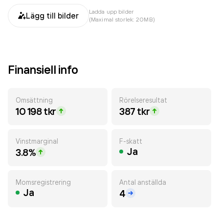
Ladda upp bilder
Lägg till bilder
(Maximal storlek: 20MB)
Finansiell info
Omsättning
Rörelseresultat
10 198 tkr
387 tkr
Vinstmarginal
F-skatt
Ja
3.8%
Momsregistrering
Antal anställda
Ja
4