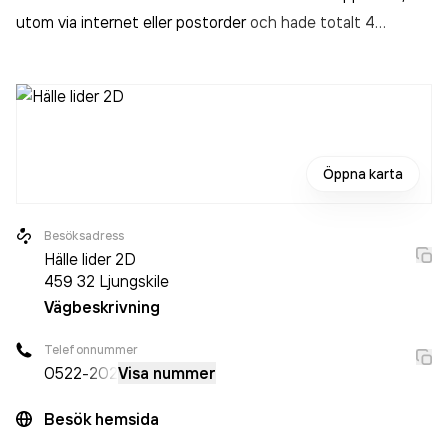
utom via internet eller postorder
och hade totalt 4
anställda 2026. Antalet anställda är oförändrat sedan året
innan. Bolaget är ett aktiebolag som varit aktivt sedan
1990. Elon Ljungskile el & Fritid AB
omsatte
10 198 000,00 kr
senaste räkenskapsåret (2026).
Öppna karta
Besöksadress
Hälle lider 2D
459 32
Ljungskile
Vägbeskrivning
Telefonnummer
0522
-202
Visa nummer
Besök hemsida