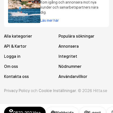
Kom igång och annonsera mot nya
kunder och samarbetspartners nära
dig.
Läs mer här
Alla kategorier
Populära sökningar
API & Kartor
Annonsera
Logga in
Integritet
Om oss
Nödnummer
Kontakta oss
Användarvillkor
Privacy Policy
och
Cookie Inställningar
.
©
2026
Hitta.se
0522-202
Visa
Webbsida
E-post