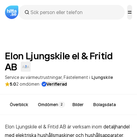
Elon Ljungskile el & Fritid
AB
Service av värmeutrustningar
Fästelement
i
Ljungskile
·
5.0
2
omdömen
Verifierad
Överblick
Omdömen
Bilder
Bolagsdata
2
Elon Ljungskile el & Fritid AB är verksam inom
detaljhandel
med elektriska hushållsmaskiner och hushållsapparater,