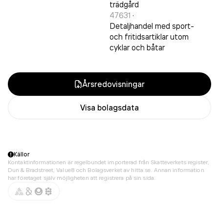
trädgård
47631
·
Detaljhandel med sport-
och fritidsartiklar utom
cyklar och båtar
Årsredovisningar
Visa bolagsdata
Källor
Kontaktinformationen är regelbundet importerad från Skatteverkets register,
Dun & Bradstreet, Value8 och Bolagsverket av hitta.se. Annan information
har företaget själv möjligheten att registrera på sin sida.