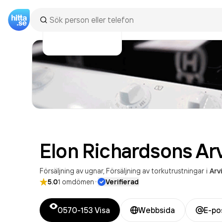
Elon Richardsons
Ar
Försäljning av ugnar
Försäljning av torkutrustningar
i
Arv
·
5.0
1
omdömen
Verifierad
0570-153
Visa
Webbsida
E-po