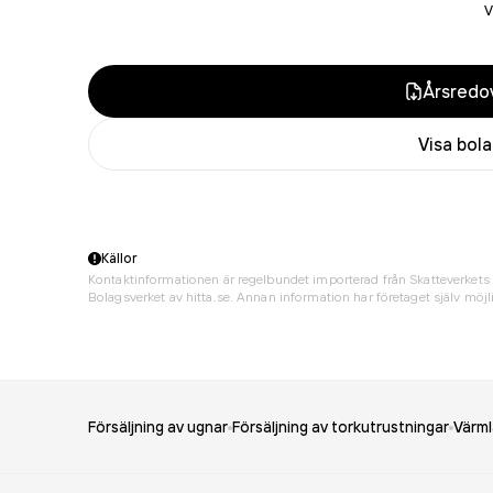
v
Årsredov
Visa bol
Källor
Kontaktinformationen är regelbundet importerad från Skatteverkets 
Bolagsverket av hitta.se. Annan information har företaget själv möjli
Försäljning av ugnar
Försäljning av torkutrustningar
Värml