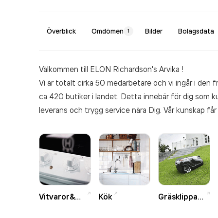
Överblick
Omdömen
Bilder
Bolagsdata
1
Välkommen till ELON Richardson's Arvika !
Vi är totalt cirka 50 medarbetare och vi ingår i de
ca 420 butiker i landet. Detta innebär för dig som ku
leverans och trygg service nära Dig. Vår kunskap får
berättar vi mer om våra produkter och tjänster! Tac
en stor del av vårt sortiment garantera leverans inom
Självklart erbjuder vi SVEA som ett räntefritt betaln
serviceavdelning som utför garantiservice på de fles
Vitvaror&Hushåll
Kök
Gräsklippare