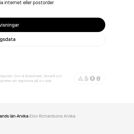
ia internet eller postorder
isningar
agsdata
register, Dun & Bradstreet, Value8 och
gheten att registrera på sin sida.
ands län
Arvika
Elon Richardsons Arvika