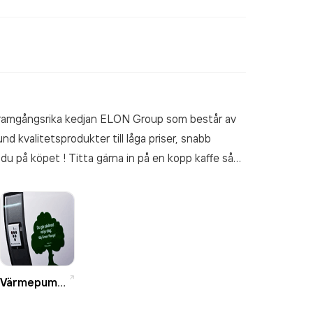
n framgångsrika kedjan ELON Group som består av
nd kvalitetsprodukter till låga priser, snabb
 du på köpet ! Titta gärna in på en kopp kaffe så
k vare vårt centrallager på ca 55000 kvm kan vi på
 tre dagar på det vi inte har hemma i butik.
ingsalternativ. Vi har även en egen
ta fabrikaten.
Värmepumpar