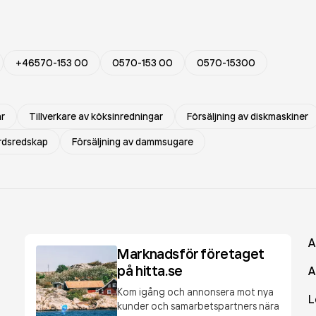
+46570-153 00
0570-153 00
0570-15300
ar
Tillverkare av köksinredningar
Försäljning av diskmaskiner
årdsredskap
Försäljning av dammsugare
A
Marknadsför företaget
på hitta.se
A
Kom igång och annonsera mot nya
L
kunder och samarbetspartners nära