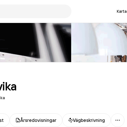
Karta
vika
ika
Mer
st
Årsredovisningar
Vägbeskrivning