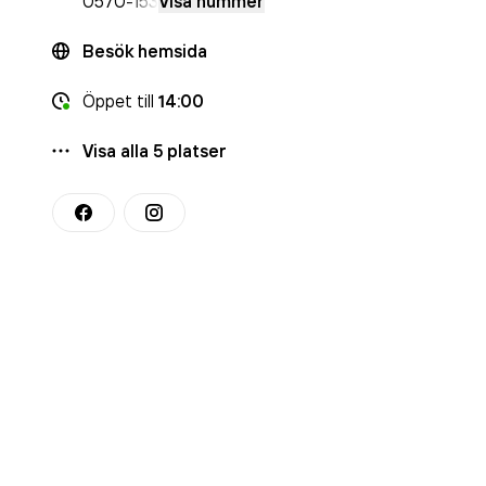
0570
-153
Visa nummer
Besök hemsida
Öppet
till
14:00
Visa alla
5
platser