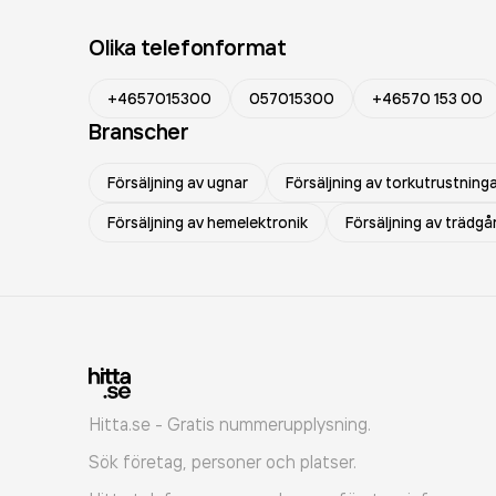
Olika telefonformat
+4657015300
057015300
+46570 153 00
Branscher
Försäljning av ugnar
Försäljning av torkutrustning
Försäljning av hemelektronik
Försäljning av trädg
Hitta.se - Gratis nummerupplysning.
Sök företag, personer och platser.