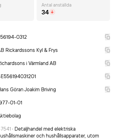
g
Antal anställda
34
556194-0312
B Rickardssons Kyl & Frys
ichardsons i Värmland AB
SE556194031201
ans Göran Joakim Briving
977-01-01
ktiebolag
47541
·
Detaljhandel med elektriska
ushållsmaskiner och hushållsapparater, utom