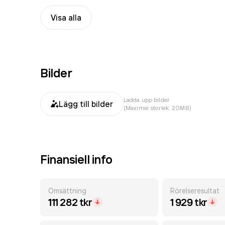
Visa alla
Bilder
Ladda upp bilder
Lägg till bilder
(Maximal storlek: 20MB)
Finansiell info
Omsättning
Rörelseresultat
111 282 tkr
1 929 tkr