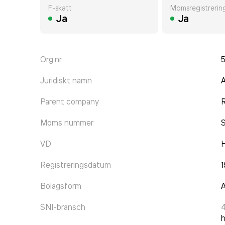
F-skatt
Momsregistrerin
Ja
Ja
Org.nr.
Juridiskt namn
A
Parent company
R
Moms nummer
VD
H
Registreringsdatum
1
Bolagsform
A
SNI-bransch
h