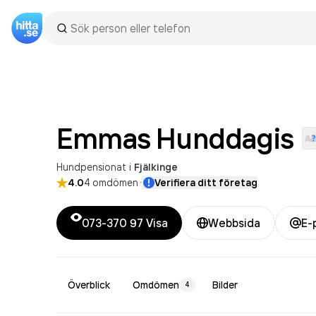
Emmas
Hunddagis
Hundpensionat
i
Fjälkinge
·
4.0
4
omdömen
Verifiera ditt företag
073-370 97
Visa
Webbsida
E-
Överblick
Omdömen
Bilder
4