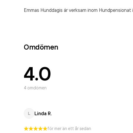
Emmas Hunddagis är verksam inom
Hundpensionat
Omdömen
4.0
4
omdömen
Linda R.
L
för mer än ett år sedan