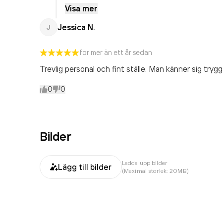
våra lokaler så det är anledningen till att de
Visa mer
var där, är heller inget konstigt. Du var en o
Jessica N.
J
de då skäller är för mig naturligt. De tystnar
tråkigt att du fick den upplevelsen hos oss, 
oanmäld. Jag är stolt över vårt dagis och ka
för mer än ett år sedan
tas väl omhand. Mvh Emma
Trevlig personal och fint ställe. Man känner sig tr
0
0
Bilder
Ladda upp bilder
Lägg till bilder
(Maximal storlek: 20MB)