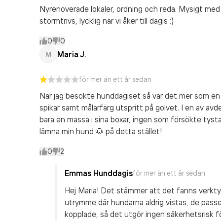
Nyrenoverade lokaler, ordning och reda. Mysigt med 
stormtrivs, lycklig när vi åker till dagis :)
0
0
Maria J.
M
för mer än ett år sedan
När jag besökte hunddagiset så var det mer som en
spikar samt målarfärg utspritt på golvet. I en av av
bara en massa i sina boxar, ingen som försökte tysta d
lämna min hund 🐶 på detta stället!
0
2
Emmas Hunddagis
för mer än ett år sedan
Hej Maria! Det stämmer att det fanns verktyg framme när du besökte oss. Dessa ligger i ett
utrymme där hundarna aldrig vistas, de passer
kopplade, så det utgör ingen säkerhetsrisk för