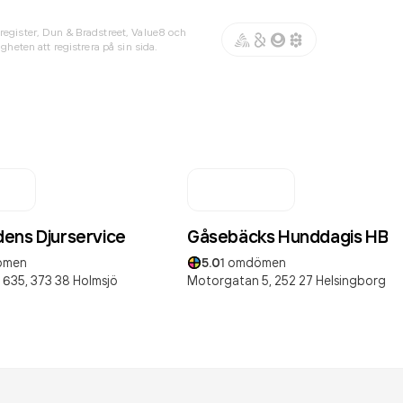
register, Dun & Bradstreet, Value8 och
gheten att registrera på sin sida.
ens Djurservice
Gåsebäcks Hunddagis HB
ömen
5.0
1
omdömen
 635,
373 38
Holmsjö
Motorgatan 5,
252 27
Helsingborg