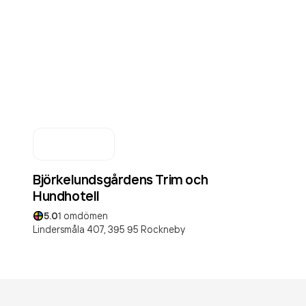
Björkelundsgårdens Trim och
Hundhotell
5.0
1
omdömen
Lindersmåla 407,
395 95
Rockneby