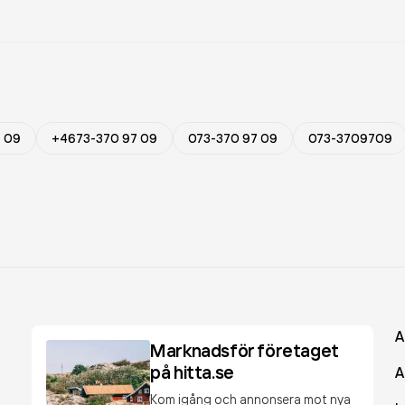
7 09
+4673-370 97 09
073-370 97 09
073-3709709
A
Marknadsför företaget
på hitta.se
A
Kom igång och annonsera mot nya