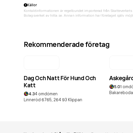
Källor
Kontaktinformationen är regelbundet importerad från Skatteverkets 
Bolagsverket av hitta.se. Annan information har företaget själv möjli
Rekommenderade företag
Dag Och Natt För Hund Och
Askegård
Katt
5.0
1
omd
Bakareboda
4.3
4
omdömen
Linneröd 6765,
264 93
Klippan