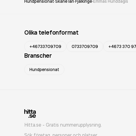
Hundpensionat
Skåne län
Fjälkinge
Emmas Hunddagis
Olika telefonformat
+46733709709
0733709709
+4673 370 9
Branscher
Hundpensionat
Hitta.se - Gratis nummerupplysning.
Sök företag, personer och platser.