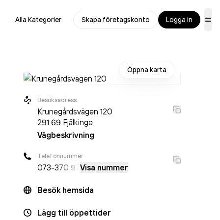
Alla Kategorier
Skapa företagskonto
Logga in
Öppna karta
Besöksadress
Krunegårdsvägen 120
291 69
Fjälkinge
Vägbeskrivning
Telefonnummer
073-
370 97
Visa nummer
Besök hemsida
Lägg till öppettider