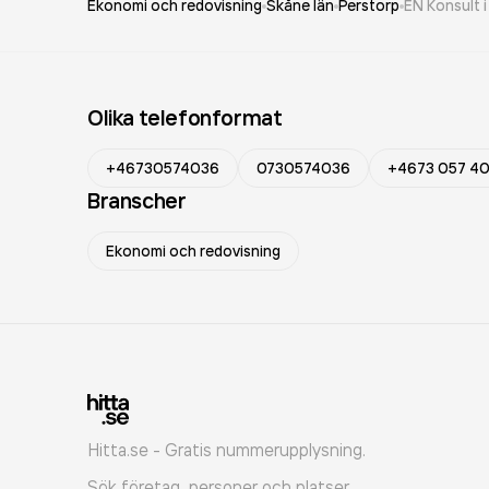
Ekonomi och redovisning
Skåne län
Perstorp
EN Konsult i
Olika telefonformat
+46730574036
0730574036
+4673 057 40
Branscher
Ekonomi och redovisning
Hitta.se - Gratis nummerupplysning.
Sök företag, personer och platser.