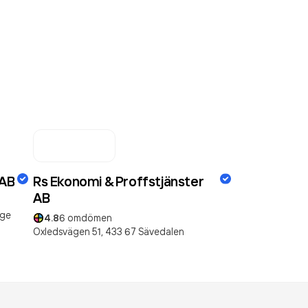
 AB
Rs Ekonomi & Proffstjänster
AB
nge
4.8
6
omdömen
Oxledsvägen 51,
433 67
Sävedalen