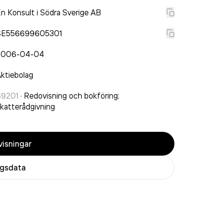
n Konsult i Södra Sverige AB
SE556699605301
2006-04-04
ktiebolag
69201
·
Redovisning och bokföring;
katterådgivning
isningar
agsdata