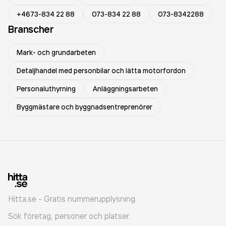
+4673-834 22 88
073-834 22 88
073-8342288
Branscher
Mark- och grundarbeten
Detaljhandel med personbilar och lätta motorfordon
Personaluthyrning
Anläggningsarbeten
Byggmästare och byggnadsentreprenörer
Hitta.se - Gratis nummerupplysning.
Sök företag, personer och platser.