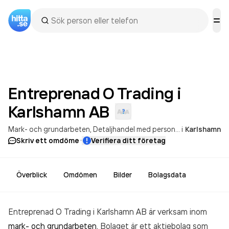
Entreprenad O Trading i
Karlshamn
AB
Mark- och grundarbeten
Detaljhandel med personbilar och lätta motorfordon
i
Karlshamn
·
Skriv ett omdöme
Verifiera ditt företag
Överblick
Omdömen
Bilder
Bolagsdata
Entreprenad O Trading i Karlshamn AB är verksam inom
mark- och grundarbeten
. Bolaget är ett aktiebolag som