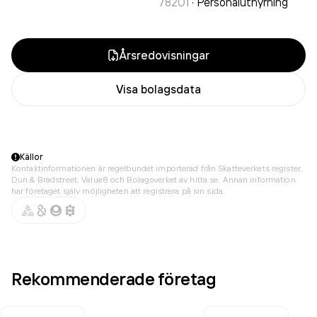
78201
·
Personaluthyrning
Årsredovisningar
Visa bolagsdata
Källor
Kontaktinformationen är regelbundet importerad från Skatteverkets register,
Dun & Bradstreet, Value8 och Bolagsverket av hitta.se. Annan information
har företaget själv möjligheten att registrera på sin sida.
Rekommenderade företag