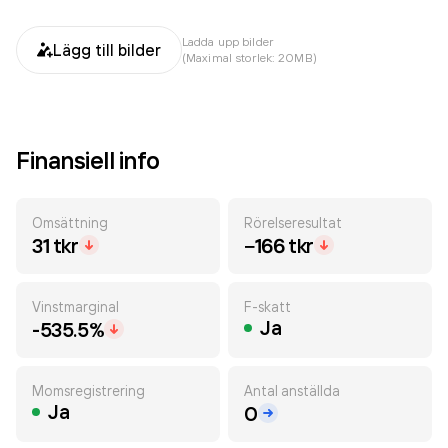
Ladda upp bilder
Lägg till bilder
(Maximal storlek: 20MB)
Finansiell info
Omsättning
Rörelseresultat
31 tkr
−166 tkr
Vinstmarginal
F-skatt
Ja
-535.5%
Momsregistrering
Antal anställda
Ja
0