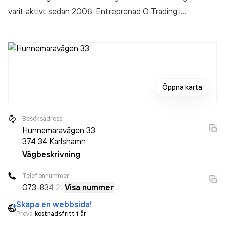
varit aktivt sedan 2006. Entreprenad O Trading i
Karlshamn AB
omsatte 31 000,00 kr
senaste
räkenskapsåret (2025).
Öppna karta
Besöksadress
Hunnemaravägen 33
374 34
Karlshamn
Vägbeskrivning
Telefonnummer
073-
834 22
Visa nummer
Skapa en webbsida!
Prova
kostnadsfritt 1 år