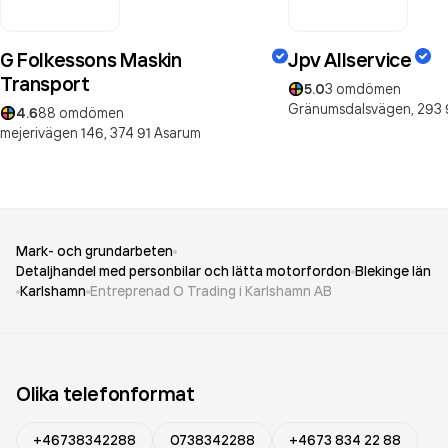
G Folkessons Maskin
Jpv Allservice
Transport
5.0
3
omdömen
Gränumsdalsvägen,
293 
4.6
88
omdömen
mejerivägen 146,
374 91
Asarum
Mark- och grundarbeten
Detaljhandel med personbilar och lätta motorfordon
Blekinge län
Karlshamn
Entreprenad O Trading i Karlshamn AB
Olika telefonformat
+46738342288
0738342288
+4673 834 22 88