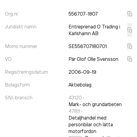
Org.nr.
556707-1807
Juridiskt namn
Entreprenad O Trading i
Karlshamn AB
Moms nummer
SE556707180701
VD
Pär Olof Olle Svensson
Registreringsdatum
2006-09-19
Bolagsform
Aktiebolag
SNI-bransch
43120
·
Mark- och grundarbeten
47811
·
Detaljhandel med
personbilar och lätta
motorfordon