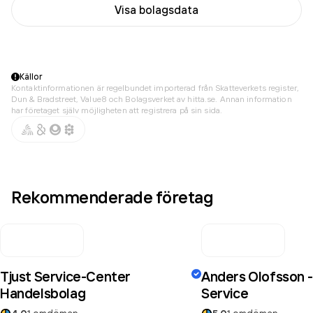
Visa bolagsdata
Källor
Kontaktinformationen är regelbundet importerad från Skatteverkets register,
Dun & Bradstreet, Value8 och Bolagsverket av hitta.se. Annan information
har företaget själv möjligheten att registrera på sin sida.
Rekommenderade företag
Tjust Service-Center
Anders Olofsson - 
Handelsbolag
Service