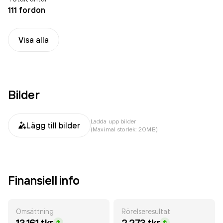
111 fordon
Visa alla
Bilder
Ladda upp bilder
Lägg till bilder
(Maximal storlek: 20MB)
Finansiell info
Omsättning
Rörelseresultat
13 161 tkr
2 273 tkr