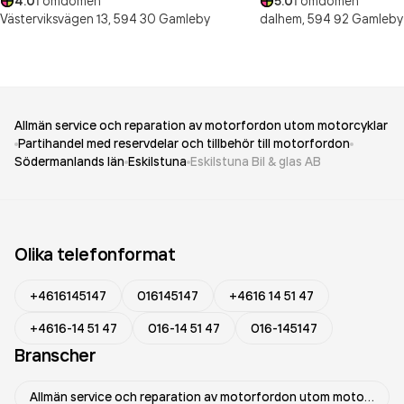
4.0
1
omdömen
5.0
1
omdömen
Västerviksvägen 13,
594 30
Gamleby
dalhem,
594 92
Gamleby
Allmän service och reparation av motorfordon utom motorcyklar
Partihandel med reservdelar och tillbehör till motorfordon
Södermanlands län
Eskilstuna
Eskilstuna Bil & glas AB
Olika telefonformat
+4616145147
016145147
+4616 14 51 47
+4616-14 51 47
016-14 51 47
016-145147
Branscher
Allmän service och reparation av motorfordon utom motorcyklar