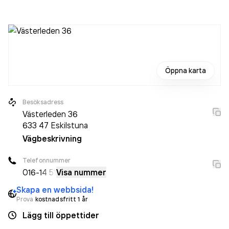
med 1 person sedan 2024 då det jobbade 2 personer på
företaget. Bolaget är ett aktiebolag som varit aktivt sedan
2022. Eskilstuna Bil & glas AB
omsatte 13 161 000,00 kr
senaste räkenskapsåret (2025).
Öppna karta
Besöksadress
Västerleden 36
633 47
Eskilstuna
Vägbeskrivning
Telefonnummer
016-
14 51
Visa nummer
Skapa en webbsida!
Prova
kostnadsfritt 1 år
Lägg till öppettider