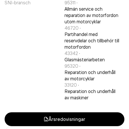
SNI-bransch
95311
·
Allmän service och
reparation av motorfordon
utom motorcyklar
46720
·
Partihandel med
reservdelar och tillbehör till
motorfordon
43342
·
Glasmästeriarbeten
95320
·
Reparation och underhåll
av motorcyklar
33120
·
Reparation och underhåll
av maskiner
Årsredovisningar