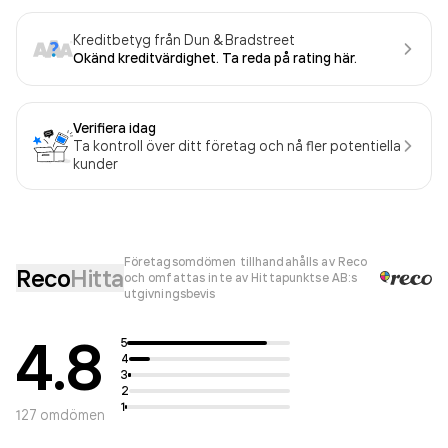
Kreditbetyg från Dun & Bradstreet
Okänd kreditvärdighet. Ta reda på rating här.
Verifiera idag
Ta kontroll över ditt företag och nå fler potentiella
kunder
Företagsomdömen tillhandahålls av Reco
Reco
Hitta
och omfattas inte av Hittapunktse AB:s
utgivningsbevis
4.8
5
4
3
2
1
127
omdömen