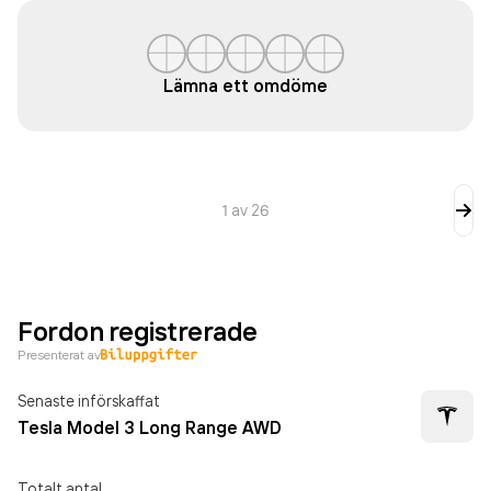
Lämna ett omdöme
1
av
26
Fordon registrerade
Presenterat av
Senaste införskaffat
Tesla Model 3 Long Range AWD
Totalt antal