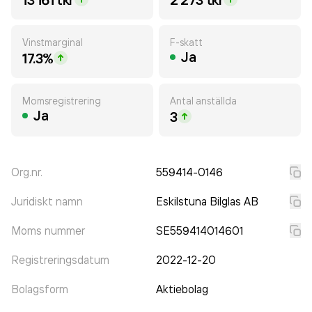
Vinstmarginal
F-skatt
Ja
17.3%
Momsregistrering
Antal anställda
Ja
3
Org.nr.
559414-0146
Juridiskt namn
Eskilstuna Bilglas AB
Moms nummer
SE559414014601
Registreringsdatum
2022-12-20
Bolagsform
Aktiebolag