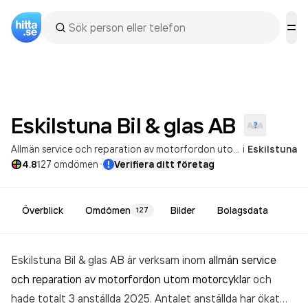
Eskilstuna Bil & glas
AB
Allmän service och reparation av motorfordon utom motorcyklar
i
Eskilstuna
P
·
4.8
127
omdömen
Verifiera ditt företag
Överblick
Omdömen
Bilder
Bolagsdata
127
Eskilstuna Bil & glas AB är verksam inom
allmän service
och reparation av motorfordon utom motorcyklar
och
hade totalt 3 anställda 2025. Antalet anställda har ökat