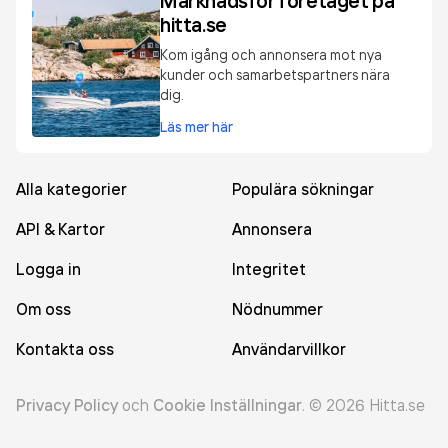
Marknadsför företaget på
hitta.se
Kom igång och annonsera mot nya
kunder och samarbetspartners nära
dig.
Läs mer här
Alla kategorier
Populära sökningar
API & Kartor
Annonsera
Logga in
Integritet
Om oss
Nödnummer
Kontakta oss
Användarvillkor
Privacy Policy
och
Cookie Inställningar
.
©
2026
Hitta.se