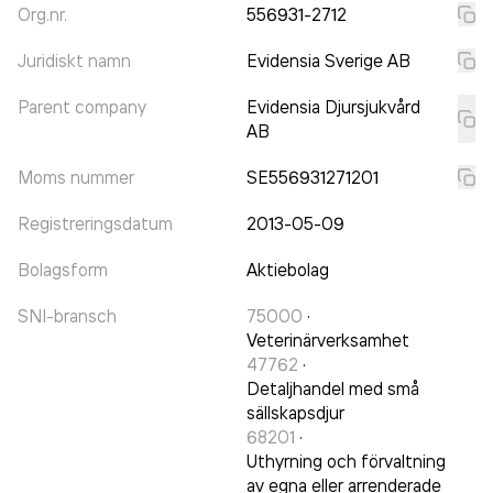
Org.nr.
556931-2712
Juridiskt namn
Evidensia Sverige AB
Parent company
Evidensia Djursjukvård
AB
Moms nummer
SE556931271201
Registreringsdatum
2013-05-09
Bolagsform
Aktiebolag
SNI-bransch
75000
·
Veterinärverksamhet
47762
·
Detaljhandel med små
sällskapsdjur
68201
·
Uthyrning och förvaltning
av egna eller arrenderade