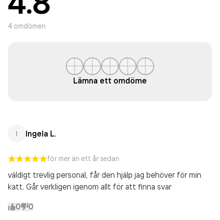
4.8
4
omdömen
Lämna ett omdöme
Ingela L.
I
för mer än ett år sedan
väldigt trevlig personal, får den hjälp jag behöver för min
katt. Går verkligen igenom allt för att finna svar
0
0