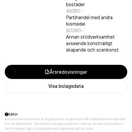
bostäder
46380
·
Partihandel med andra
livsmedel
90390
·
Annan stödverksamhet
avseende konstnärligt
skapande och scenkonst
Årsredovisningar
Visa bolagsdata
Källor
Kontaktinformationen är regelbundet importerad från Skatteverkets register,
Dun & Bradstreet, Value8 och Bolagsverket av hitta.se. Annan information
har företaget själv möjligheten att registrera på sin sida.