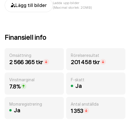
Ladda upp bilder
Lägg till bilder
(Maximal storlek: 20MB)
Finansiell info
Omsättning
Rörelseresultat
2 566 365 tkr
201 458 tkr
Vinstmarginal
F-skatt
Ja
7.8%
Momsregistrering
Antal anställda
Ja
1 353