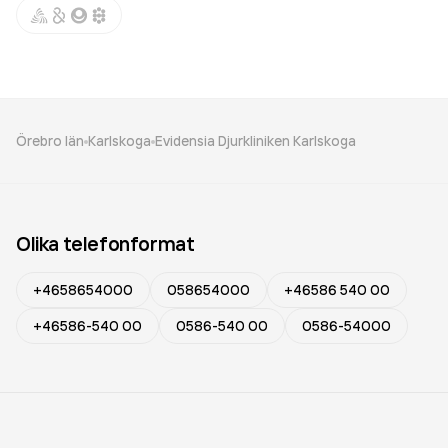
Örebro län
Karlskoga
Evidensia Djurkliniken Karlskoga
Olika telefonformat
+4658654000
058654000
+46586 540 00
+46586-540 00
0586-540 00
0586-54000