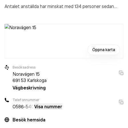
Antalet anställda har minskat med 134 personer sedan
2024 då det jobbade 1 487 personer på företaget. Bolaget
är ett aktiebolag som varit aktivt sedan 2013. Evidensia
Djurkliniken Karlskoga
omsatte 2 566 365 000,00 kr
senaste räkenskapsåret (2025).
Öppna karta
Besöksadress
Noravägen 15
691 53
Karlskoga
Vägbeskrivning
Telefonnummer
0586
-540
Visa nummer
Besök hemsida