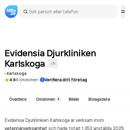
Evidensia Djurkliniken
Karlskoga
i
Karlskoga
·
4.8
4
omdömen
Verifiera ditt företag
Överblick
Omdömen
Bilder
Bolagsdata
4
Evidensia Djurkliniken Karlskoga är verksam inom
veterinärverksamhet
och hade totalt 1 353 anställda 2025.