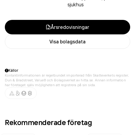
sjukhus
Årsredovisningar
Visa bolagsdata
Källor
Kontaktinformationen är regelbundet importerad från Skatteverkets register,
Dun & Bradstreet, Value8 och Bolagsverket av hitta.se. Annan information
har företaget själv möjligheten att registrera på sin sida.
Rekommenderade företag