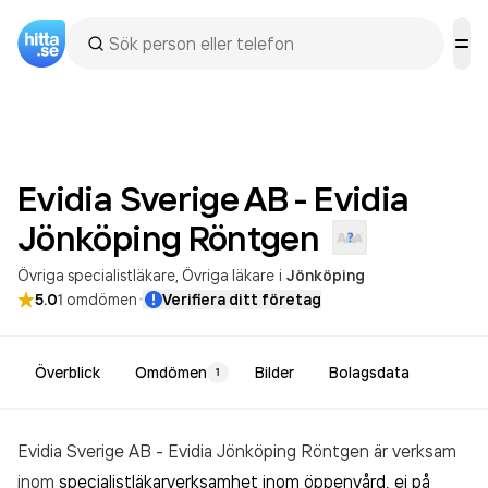
Evidia Sverige AB - Evidia
Jönköping
Röntgen
Övriga specialistläkare
Övriga läkare
i
Jönköping
·
5.0
1
omdömen
Verifiera ditt företag
Överblick
Omdömen
Bilder
Bolagsdata
1
Evidia Sverige AB - Evidia Jönköping Röntgen är verksam
inom
specialistläkarverksamhet inom öppenvård, ej på