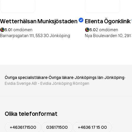
Wetterhälsan Munksjöstaden
Ellenta Ögonklinik
5.0
1
omdömen
5.0
2
omdömen
Barnarpsgatan 111,
553 30
Jönköping
Nya Boulevarden 10,
291 
Övriga specialistläkare
Övriga läkare
Jönköpings län
Jönköping
Evidia Sverige AB - Evidia Jönköping Röntgen
Olika telefonformat
+4636171500
036171500
+4636 17 15 00