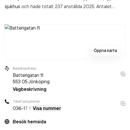
sjukhus
och hade totalt 237 anställda 2025. Antalet
anställda har ökat med 13 personer sedan 2024 då det
jobbade 224 personer på företaget. Bolaget är ett
aktiebolag som varit aktivt sedan 1972. Evidia Sverige AB -
Evidia Jönköping Röntgen
omsatte 721 025 000,00 kr
senaste räkenskapsåret (2025).
Öppna karta
Besöksadress
Batterigatan 11
553 05
Jönköping
Vägbeskrivning
Telefonnummer
036-
17 15
Visa nummer
Besök hemsida