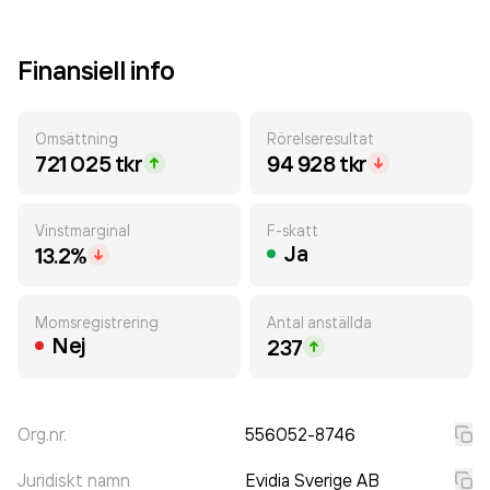
Finansiell info
Omsättning
Rörelseresultat
721 025 tkr
94 928 tkr
Vinstmarginal
F-skatt
Ja
13.2%
Momsregistrering
Antal anställda
Nej
237
Org.nr.
556052-8746
Juridiskt namn
Evidia Sverige AB