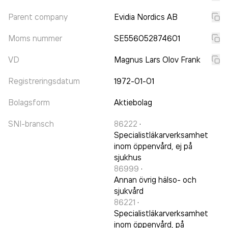
Parent company
Evidia Nordics AB
Moms nummer
SE556052874601
VD
Magnus Lars Olov Frank
Registreringsdatum
1972-01-01
Bolagsform
Aktiebolag
SNI-bransch
86222
·
Specialistläkarverksamhet
inom öppenvård, ej på
sjukhus
86999
·
Annan övrig hälso- och
sjukvård
86221
·
Specialistläkarverksamhet
inom öppenvård, på