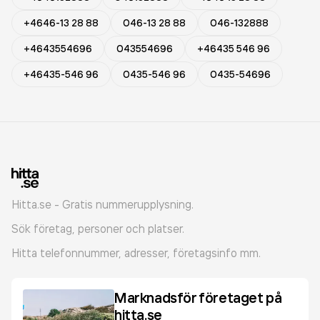
+4646-13 28 88
046-13 28 88
046-132888
+4643554696
043554696
+46435 546 96
+46435-546 96
0435-546 96
0435-54696
Hitta.se - Gratis nummerupplysning.
Sök företag, personer och platser.
Hitta telefonnummer, adresser, företagsinfo mm.
Marknadsför företaget på
hitta.se