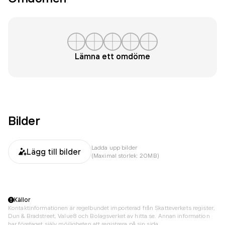
Lämna ett omdöme
Bilder
Ladda upp bilder
Lägg till bilder
(Maximal storlek: 20MB)
Källor
Kontaktinformationen är regelbundet importerad från Skatteverkets register,
Dun & Bradstreet, Value8 och Bolagsverket av hitta.se. Annan information
har företaget själv möjligheten att registrera på sin sida.