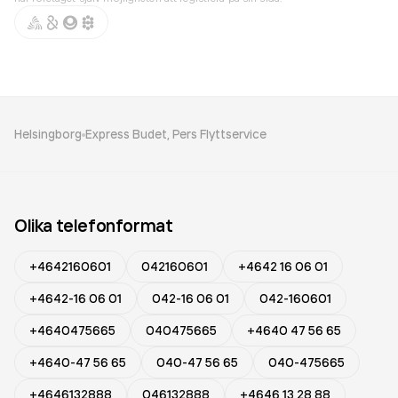
Helsingborg
Express Budet, Pers Flyttservice
Olika telefonformat
+4642160601
042160601
+4642 16 06 01
+4642-16 06 01
042-16 06 01
042-160601
+4640475665
040475665
+4640 47 56 65
+4640-47 56 65
040-47 56 65
040-475665
+4646132888
046132888
+4646 13 28 88