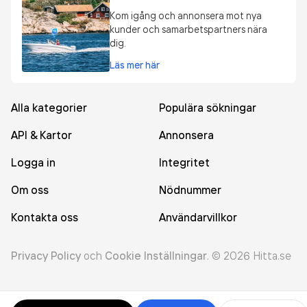
Kom igång och annonsera mot nya
kunder och samarbetspartners nära
dig.
Läs mer här
Alla kategorier
Populära sökningar
API & Kartor
Annonsera
Logga in
Integritet
Om oss
Nödnummer
Kontakta oss
Användarvillkor
Privacy Policy
och
Cookie Inställningar
.
©
2026
Hitta.se