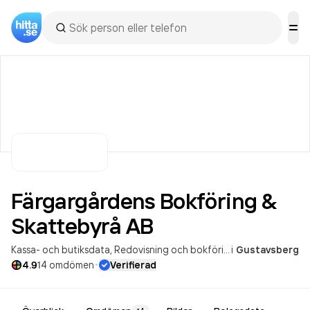
Färgargårdens Bokföring &
Skattebyrå
AB
Kassa- och butiksdata
Redovisning och bokföring; skatterådgivning
i
Gustavsberg
·
4.9
14
omdömen
Verifierad