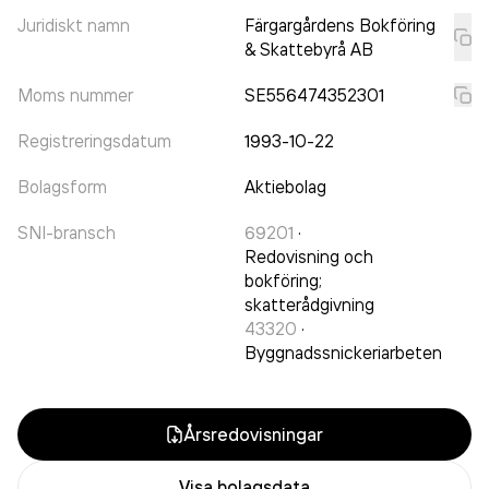
Juridiskt namn
Färgargårdens Bokföring
& Skattebyrå AB
Moms nummer
SE556474352301
Registreringsdatum
1993-10-22
Bolagsform
Aktiebolag
SNI-bransch
69201
·
Redovisning och
bokföring;
skatterådgivning
43320
·
Byggnadssnickeriarbeten
Årsredovisningar
Visa bolagsdata