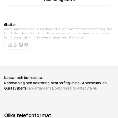
Källor
Kontaktinformationen är regelbundet importerad från Skatteverkets register,
Dun & Bradstreet, Value8 och Bolagsverket av hitta.se. Annan information
har företaget själv möjligheten att registrera på sin sida.
Kassa- och butiksdata
Redovisning och bokföring; skatterådgivning
Stockholms län
Gustavsberg
Färgargårdens Bokföring & Skattebyrå AB
Olika telefonformat