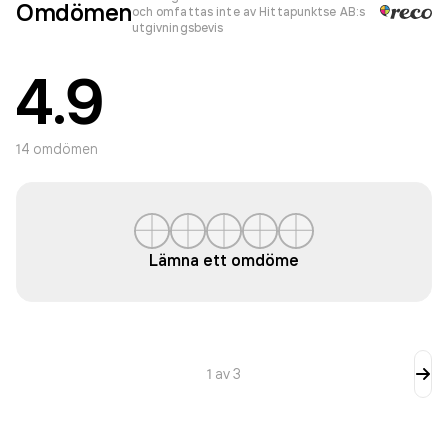
Omdömen
och omfattas inte av Hittapunktse AB:s
utgivningsbevis
4.9
14
omdömen
Lämna ett omdöme
1
av
3