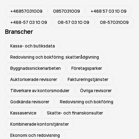
+46857031009
0857031009
+468 57 03 10 09
+468-57 03 10 09
08-57 03 10 09
08-57031009
Branscher
Kassa- och butiksdata
Redovisning och bokföring; skatterådgivning
Byggnadssnickeriarbeten
Företagsparker
Auktoriserade revisorer
Faktureringstjänster
Tillverkare av kontorsmoduler
Övriga revisorer
Godkända revisorer
Redovisning och bokföring
Kassaservice
Skatte- och finanskonsulter
Kombinerade kontorstjänster
Ekonomi och redovisning