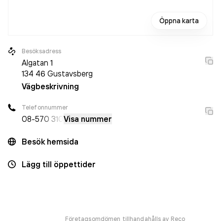
Öppna karta
Besöksadress
Algatan 1
134 46
Gustavsberg
Vägbeskrivning
Telefonnummer
08-5
70 310
Visa nummer
Besök hemsida
Lägg till öppettider
Företagsomdömen tillhandahålls av Reco