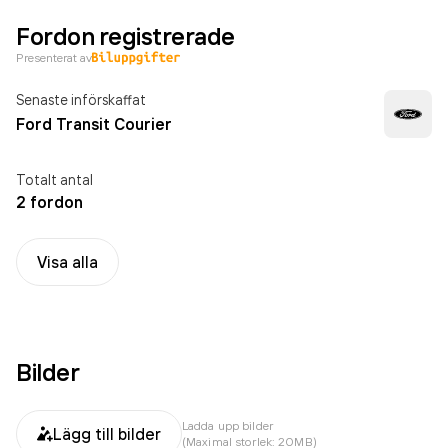
Fordon registrerade
Presenterat av
Senaste införskaffat
Ford Transit Courier
Totalt antal
2 fordon
Visa alla
Bilder
Ladda upp bilder
Lägg till bilder
(Maximal storlek: 20MB)