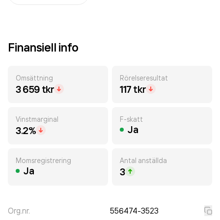
Finansiell info
Omsättning
Rörelseresultat
3 659 tkr
117 tkr
Vinstmarginal
F-skatt
Ja
3.2%
Momsregistrering
Antal anställda
Ja
3
Org.nr.
556474-3523