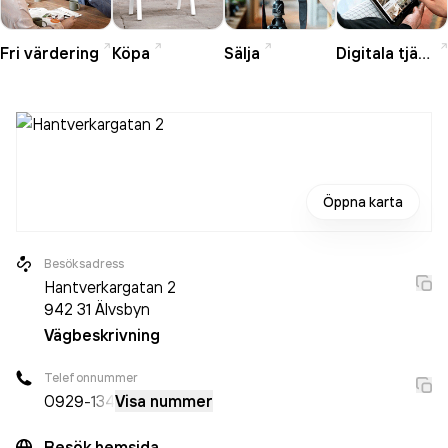
Fri värdering
Köpa
Sälja
Digitala tjänster
Öppna karta
Besöksadress
Hantverkargatan 2
942 31
Älvsbyn
Vägbeskrivning
Telefonnummer
0929
-134
Visa nummer
Besök hemsida