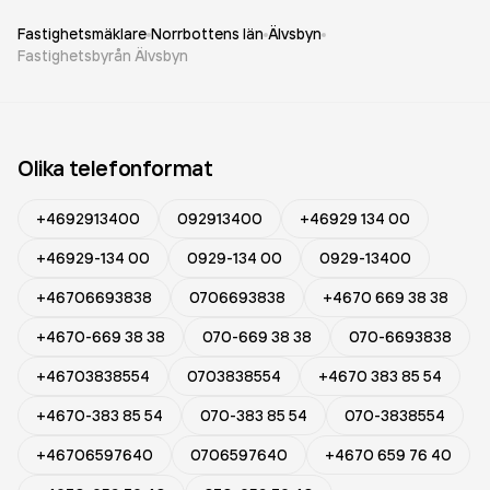
Fastighetsmäklare
Norrbottens län
Älvsbyn
Fastighetsbyrån Älvsbyn
Olika telefonformat
+4692913400
092913400
+46929 134 00
+46929-134 00
0929-134 00
0929-13400
+46706693838
0706693838
+4670 669 38 38
+4670-669 38 38
070-669 38 38
070-6693838
+46703838554
0703838554
+4670 383 85 54
+4670-383 85 54
070-383 85 54
070-3838554
+46706597640
0706597640
+4670 659 76 40