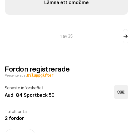
Lämna ett omdöme
1
av
35
Fordon registrerade
Presenterat av
Senaste införskaffat
Audi Q4 Sportback 50
Totalt antal
2 fordon