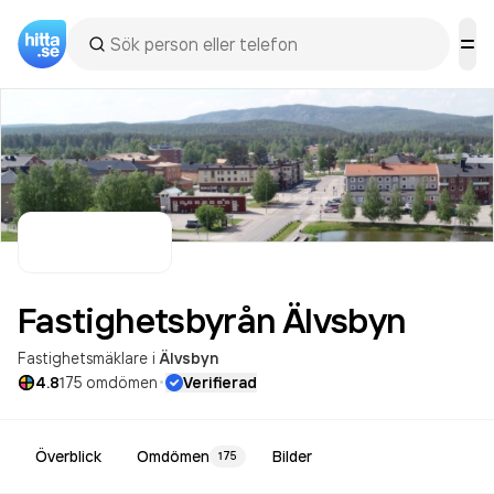
Fastighetsbyrån
Älvsbyn
Fastighetsmäklare
i
Älvsbyn
·
4.8
175
omdömen
Verifierad
Överblick
Omdömen
Bilder
175