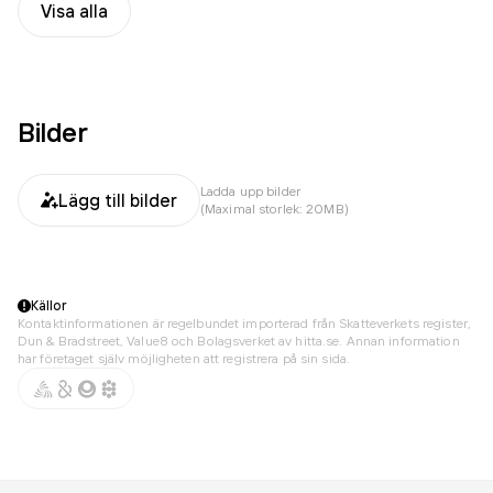
Visa alla
Bilder
Ladda upp bilder
Lägg till bilder
(Maximal storlek: 20MB)
Källor
Kontaktinformationen är regelbundet importerad från Skatteverkets register,
Dun & Bradstreet, Value8 och Bolagsverket av hitta.se. Annan information
har företaget själv möjligheten att registrera på sin sida.