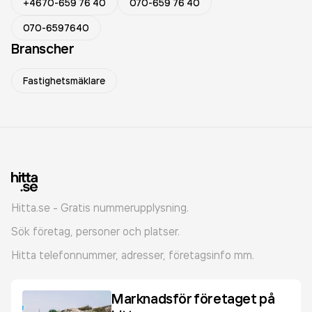
+4670-659 76 40
070-659 76 40
070-6597640
Branscher
Fastighetsmäklare
Hitta.se - Gratis nummerupplysning.
Sök företag, personer och platser.
Hitta telefonnummer, adresser, företagsinfo mm.
Marknadsför företaget på