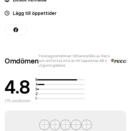
Lägg till öppettider
Företagsomdömen tillhandahålls av Reco
Omdömen
och omfattas inte av Hittapunktse AB:s
utgivningsbevis
4.8
5
4
3
2
1
175
omdömen