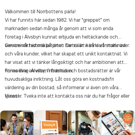
Välkommen till Norrbottens pärla!
Vi har funnits här sedan 1982. Vi har "greppet" om
marknaden sedan många år genom att vi som enda
företag i Älvsbyn kunnat erbjuda en heltäckande och
serviceinriktad mäklartjänst. Detta är vi så klart stolta över.
Genom vår historia på orten har vi lärt känna vår marknad
och våra kunder, vilket har skapat ett unikt kontaktnät. Vi
har visat att vi tänker långsiktigt och har ambitionen att
finnas kvar i Älvsbyn i framtiden.
Förmedling av villor, fritidshus och bostadsrätter är vår
huvudsakliga inriktning. Låt oss göra en kostnadsfri
värdering av din bostad, så informerar vi även om våra
tjänster. Tveka inte att kontakta oss när du har frågor eller
Vi ses!
funderingar kring ditt boende.