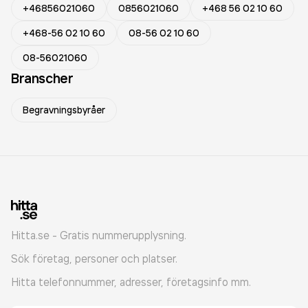
+46856021060
0856021060
+468 56 02 10 60
+468-56 02 10 60
08-56 02 10 60
08-56021060
Branscher
Begravningsbyråer
Hitta.se - Gratis nummerupplysning.
Sök företag, personer och platser.
Hitta telefonnummer, adresser, företagsinfo mm.