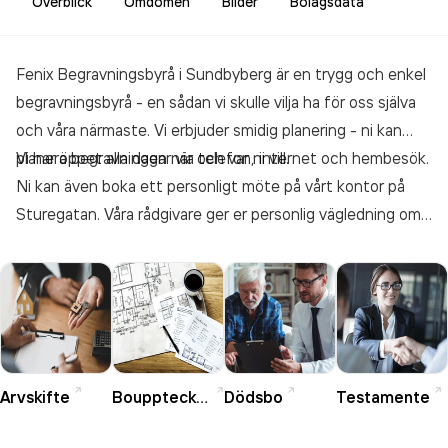
Överblick
Omdömen
Bilder
Bolagsdata
Fenix Begravningsbyrå i Sundbyberg är en trygg och enkel
begravningsbyrå - en sådan vi skulle vilja ha för oss själva
och våra närmaste. Vi erbjuder smidig planering - ni kan
planera begravningen när och var ni vill.
Vi har öppet alla dagar via telefon, internet och hembesök.
Ni kan även boka ett personligt möte på vårt kontor på
Sturegatan. Våra rådgivare ger er personlig vägledning om
t.ex. begravningar, kyrkor och kapell i centrala Sundbyberg,
och områden som Rissne, Duvbo och Stora Ursvik. Vi ger
er alltid tydlig kostnadsöversikt och fast pris. Fenix
begravningsbyrå Sundbyberg erbjuder även juridiska
tjänster som t.ex. bouppteckning, arvskifte, testamente.
Arvskifte
Bouppteckning
Dödsbo
Testamente