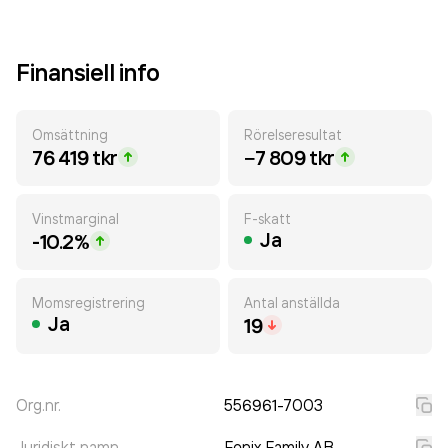
Finansiell info
Omsättning
Rörelseresultat
76 419 tkr
−7 809 tkr
Vinstmarginal
F-skatt
Ja
-10.2%
Momsregistrering
Antal anställda
Ja
19
Org.nr.
556961-7003
Juridiskt namn
Fenix Family AB