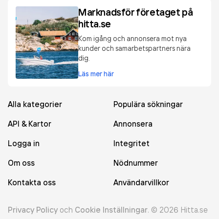
Marknadsför företaget på
hitta.se
Kom igång och annonsera mot nya
kunder och samarbetspartners nära
dig.
Läs mer här
Alla kategorier
Populära sökningar
API & Kartor
Annonsera
Logga in
Integritet
Om oss
Nödnummer
Kontakta oss
Användarvillkor
Privacy Policy
och
Cookie Inställningar
.
©
2026
Hitta.se