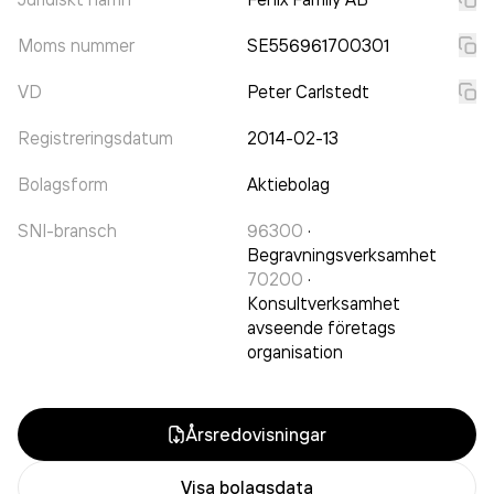
Moms nummer
SE556961700301
VD
Peter Carlstedt
Registreringsdatum
2014-02-13
Bolagsform
Aktiebolag
SNI-bransch
96300
·
Begravningsverksamhet
70200
·
Konsultverksamhet
avseende företags
organisation
Årsredovisningar
Visa bolagsdata