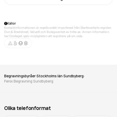
Källor
Kontaktinformationen är regelbundet importerad från Skatteverkets register,
Dun & Bradstreet, Value8 och Bolagsverket av hitta.se. Annan information
har företaget själv möjligheten att registrera på sin sida.
Begravningsbyråer
Stockholms län
Sundbyberg
Fenix Begravning Sundbyberg
Olika telefonformat