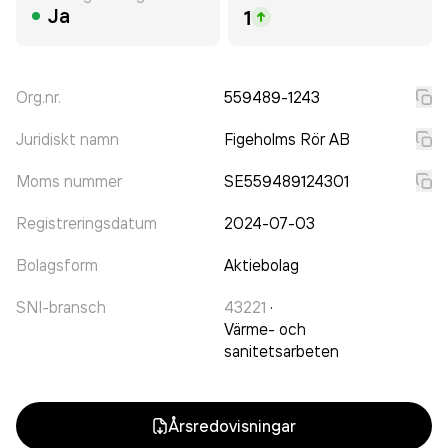
Ja
1
Org.nr.
559489-1243
Juridiskt namn
Figeholms Rör AB
Moms nummer
SE559489124301
Registreringsdatum
2024-07-03
Bolagsform
Aktiebolag
SNI-bransch
43221
·
Värme- och
sanitetsarbeten
Årsredovisningar