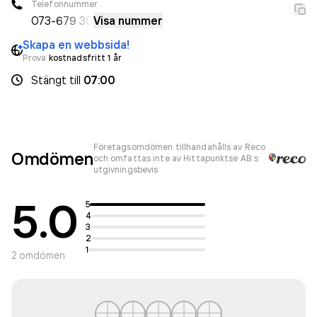
Telefonnummer
073-
679 30
Visa nummer
Skapa en webbsida!
Prova
kostnadsfritt 1 år
Stängt
till
07:00
Företagsomdömen tillhandahålls av Reco
Omdömen
och omfattas inte av Hittapunktse AB:s
utgivningsbevis
5.0
5
4
3
2
1
2
omdömen