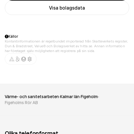
Visa bolagsdata
Källor
Kontaktinformationen är regelbundet importerad från Skatteverkets register,
Dun & Bradstreet, Value8 och Bolagsverket av hitta.se. Annan information
har företaget själv möjligheten att registrera på sin sida.
Värme- och sanitetsarbeten
Kalmar län
Figeholm
Figeholms Rör AB
Olika telefonformat