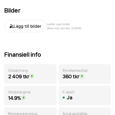
Bilder
Ladda upp bilder
Lägg till bilder
(Maximal storlek: 20MB)
Finansiell info
Omsättning
Rörelseresultat
2 409 tkr
360 tkr
Vinstmarginal
F-skatt
Ja
14.9%
Momsregistrering
Antal anställda