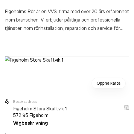
Figeholms Rör är en VVS-firma med över 20 års erfarenhet
inom branschen. Vi erbjuder pålitliga och professionella
tjänster inom rörinstallation, reparation och service för
både privatpersoner och företag. Med vår expertis och
engagemang strävar vi efter att leverera hållbara och
kostnadseffektiva lösningar som möter kundens behov.
Oavsett om det gäller nyinstallation, felsökning eller
löpande underhåll, kan du lita på att vi levererar arbete av
högsta kvalitet och med stort fokus på kundnöjdhet.
Öppna karta
Besöksadress
Figeholm Stora Skaftvik 1
572 95
Figeholm
Vägbeskrivning