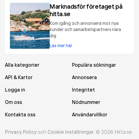
Marknadsför företaget på
hitta.se
Kom igång och annonsera mot nya
kunder och samarbetspartners nära
dig.
Läs mer här
Alla kategorier
Populära sökningar
API & Kartor
Annonsera
Logga in
Integritet
Om oss
Nödnummer
Kontakta oss
Användarvillkor
Privacy Policy
och
Cookie Inställningar
.
©
2026
Hitta.se