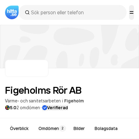
Figeholms Rör
AB
Värme- och sanitetsarbeten
i
Figeholm
·
5.0
2
omdömen
Verifierad
Överblick
Omdömen
Bilder
Bolagsdata
2