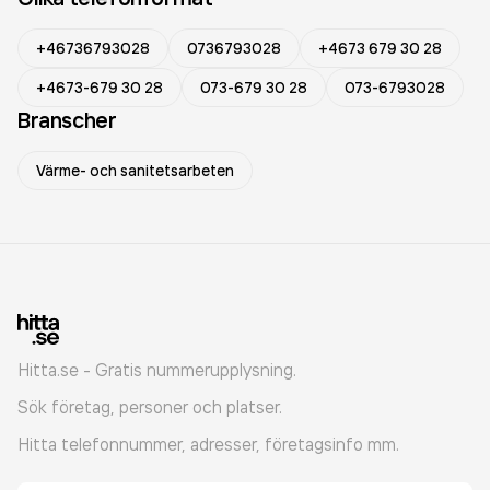
+46736793028
0736793028
+4673 679 30 28
+4673-679 30 28
073-679 30 28
073-6793028
Branscher
Värme- och sanitetsarbeten
Hitta.se - Gratis nummerupplysning.
Sök företag, personer och platser.
Hitta telefonnummer, adresser, företagsinfo mm.