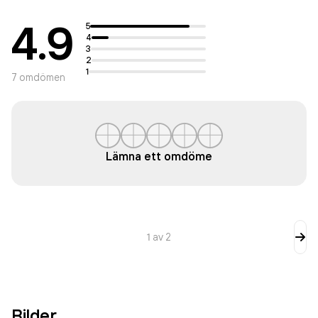
4.9
5
4
3
2
1
7
omdömen
Lämna ett omdöme
1
av
2
Bilder