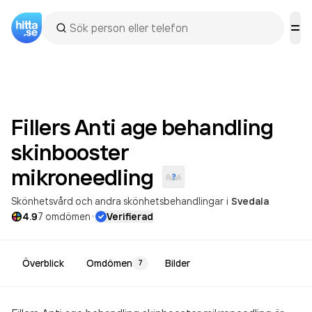
Fillers Anti age behandling
skinbooster
mikroneedling
Skönhetsvård och andra skönhetsbehandlingar
i
Svedala
·
4.9
7
omdömen
Verifierad
Överblick
Omdömen
Bilder
7