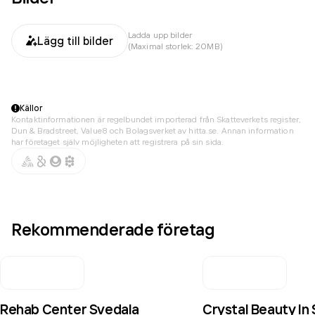
Ladda upp bilder
Lägg till bilder
(Maximal storlek: 20MB)
Källor
Kontaktinformationen är regelbundet importerad från Skatteverkets register,
Dun & Bradstreet, Value8 och Bolagsverket av hitta.se. Annan information
har företaget själv möjligheten att registrera på sin sida.
Rekommenderade företag
Rehab Center Svedala
Crystal Beauty I