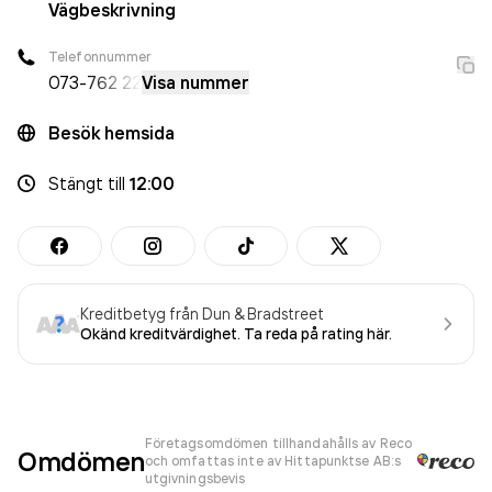
Vägbeskrivning
Telefonnummer
073-
762 22
Visa nummer
Besök hemsida
Stängt
till
12:00
Kreditbetyg från Dun & Bradstreet
Okänd kreditvärdighet. Ta reda på rating här.
Företagsomdömen tillhandahålls av Reco
Omdömen
och omfattas inte av Hittapunktse AB:s
utgivningsbevis