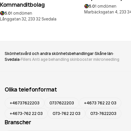
Kommanditbolag
5.0
1
omdömen
Marbäcksgatan 4,
233 3
5.0
1
omdömen
Långgatan 32,
233 32
Svedala
Skönhetsvård och andra skönhetsbehandlingar
Skåne län
Svedala
Fillers Anti age behandling skinbooster mikroneedling
Olika telefonformat
+46737622203
0737622203
+4673 762 22 03
+4673-762 22 03
073-762 22 03
073-7622203
Branscher