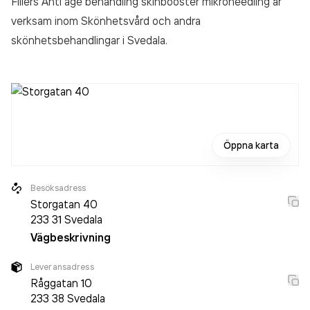
Fillers Anti age behandling skinbooster mikroneedling är
verksam inom
Skönhetsvård och andra
skönhetsbehandlingar
i Svedala.
Öppna karta
Besöksadress
Storgatan 40
233 31
Svedala
Vägbeskrivning
Leveransadress
Råggatan 10
233 38
Svedala