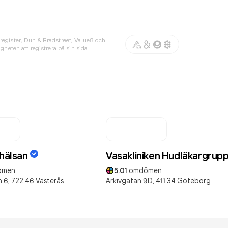
register, Dun & Bradstreet, Value8 och
gheten att registrera på sin sida.
thälsan
Vasakliniken Hudläkargrup
ömen
5.0
1
omdömen
 6,
722 46
Västerås
Arkivgatan 9D,
411 34
Göteborg