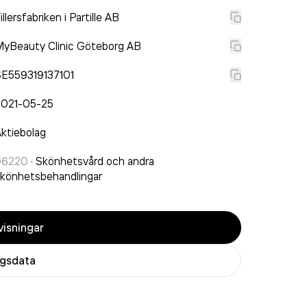
illersfabriken i Partille AB
yBeauty Clinic Göteborg AB
SE559319137101
2021-05-25
ktiebolag
96220
·
Skönhetsvård och andra
könhetsbehandlingar
isningar
agsdata