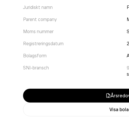
Juridiskt namn
F
Parent company
M
Moms nummer
Registreringsdatum
Bolagsform
A
SNI-bransch
s
Årsredov
Visa bol