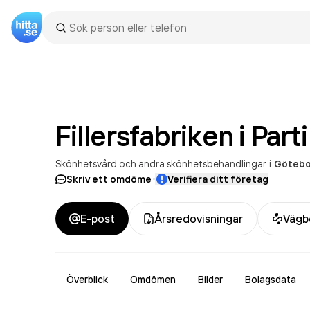
Fillersfabriken i Parti
Skönhetsvård och andra skönhetsbehandlingar
i
Götebo
·
Skriv ett omdöme
Verifiera ditt företag
E-post
Årsredovisningar
Vägb
Överblick
Omdömen
Bilder
Bolagsdata