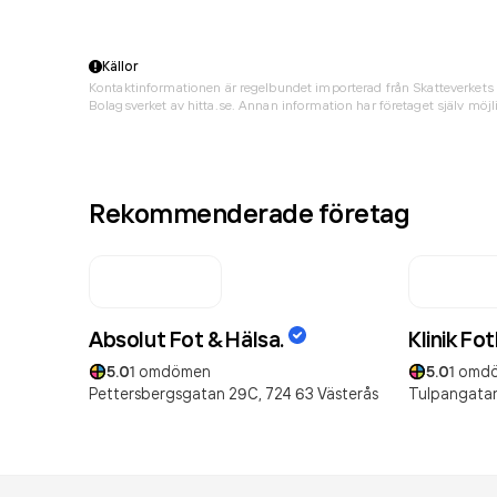
Källor
Kontaktinformationen är regelbundet importerad från Skatteverkets 
Bolagsverket av hitta.se. Annan information har företaget själv möjli
Rekommenderade företag
Absolut Fot & Hälsa.
Klinik Fo
5.0
1
omdömen
5.0
1
omd
Pettersbergsgatan 29C,
724 63
Västerås
Tulpangatan