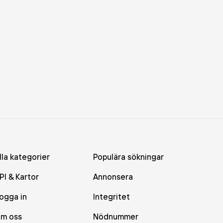
lla kategorier
Populära sökningar
PI & Kartor
Annonsera
ogga in
Integritet
m oss
Nödnummer