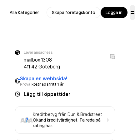
Alla Kategorier
Skapa företagskonto
Logga in
Leveransadress
mailbox 1308
411 42
Göteborg
Skapa en webbsida!
Prova
kostnadsfritt 1 år
Lägg till öppettider
Kreditbetyg från Dun & Bradstreet
Okänd kreditvärdighet. Ta reda på
rating här.