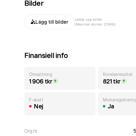
Bilder
Ladda upp bilder
Lägg till bilder
(Maximal storlek: 20MB)
Finansiell info
Omsättning
Rörelseresultat
1 906 tkr
821 tkr
F-skatt
Momsregistrerin
Nej
Ja
Org.nr.
5