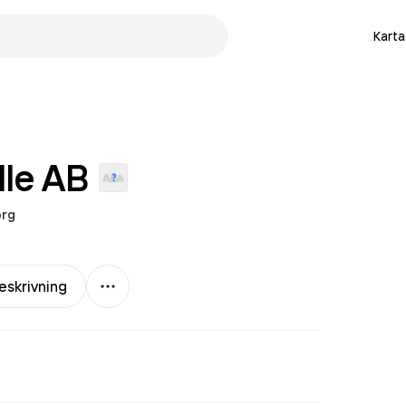
Karta
lle
AB
rg
Mer
eskrivning