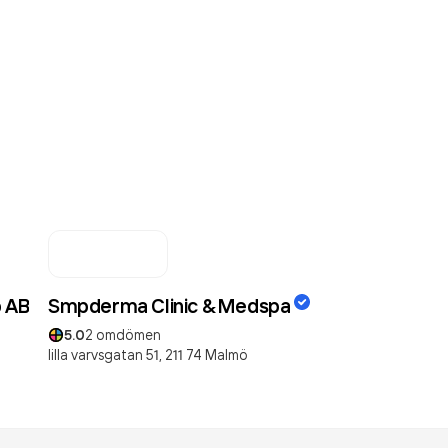
p AB
Smpderma Clinic & Medspa
5.0
2
omdömen
lilla varvsgatan 51,
211 74
Malmö