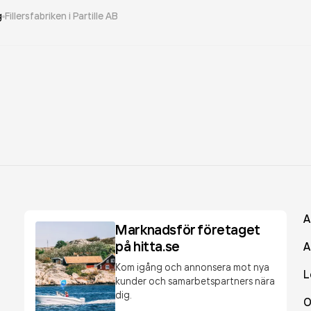
g
Fillersfabriken i Partille AB
A
Marknadsför företaget
på hitta.se
A
Kom igång och annonsera mot nya
L
kunder och samarbetspartners nära
dig.
O