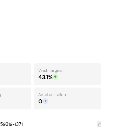
Vinstmarginal
43.1%
g
Antal anställda
0
59319-1371