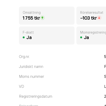
Omsättning
Rörelseresultat
1 755 tkr
−103 tkr
F-skatt
Momsregistrerin
Ja
Ja
Org.nr.
Juridiskt namn
F
Moms nummer
VD
L
Registreringsdatum