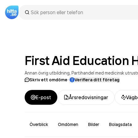
First Aid Education 
Annan övrig utbildning
Partihandel med medicinsk utrus
·
Skriv ett omdöme
Verifiera ditt företag
E-post
Årsredovisningar
Vägb
Överblick
Omdömen
Bilder
Bolagsdata