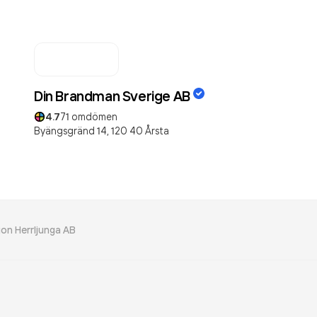
Din Brandman Sverige AB
4.7
71
omdömen
Byängsgränd 14,
120 40
Årsta
ion Herrljunga AB