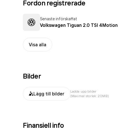
Fordon registrerade
Senaste införskaffat
Volkswagen Tiguan 2.0 TSI 4Motion
Visa alla
Bilder
Ladda upp bilder
Lägg till bilder
(Maximal storlek: 20MB)
Finansiell info