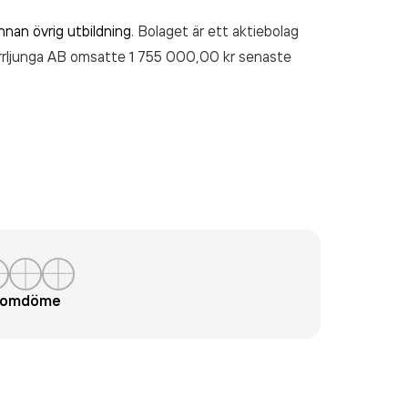
nnan övrig utbildning
. Bolaget är ett aktiebolag
rrljunga AB
omsatte 1 755 000,00 kr
senaste
t omdöme