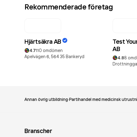
Rekommenderade företag
Hjärtsäkra AB
Test You
AB
4.7
110
omdömen
Apelvägen 6,
564 35
Bankeryd
4.8
8
omd
Drottningga
Annan övrig utbildning
Partihandel med medicinsk utrust
Branscher