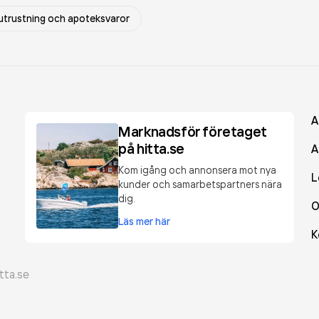
 utrustning och apoteksvaror
A
Marknadsför företaget
på hitta.se
A
Kom igång och annonsera mot nya
L
kunder och samarbetspartners nära
dig.
O
Läs mer här
K
tta.se