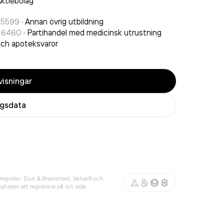
ktiebolag
85599
·
Annan övrig utbildning
46460
·
Partihandel med medicinsk utrustning
ch apoteksvaror
isningar
agsdata
register, Dun & Bradstreet, Value8 och
gheten att registrera på sin sida.