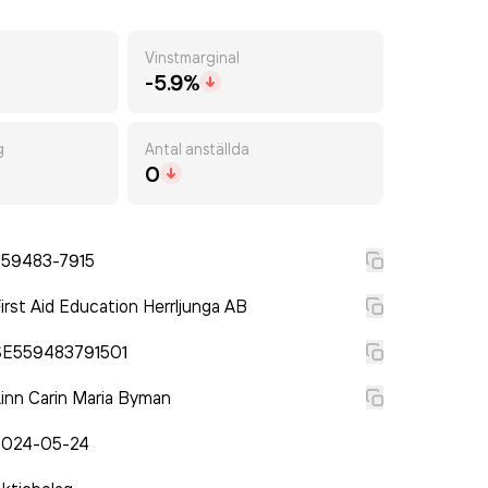
Vinstmarginal
-5.9%
g
Antal anställda
0
559483-7915
irst Aid Education Herrljunga AB
SE559483791501
inn Carin Maria Byman
2024-05-24