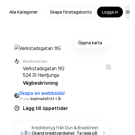
Alla Kategorier
Skapa företagskonto
Logga in
Öppna karta
Besöksadress
Verkstadsgatan 11G
524 31
Herrljunga
Vägbeskrivning
Skapa en webbsida!
Prova
kostnadsfritt 1 år
Lägg till öppettider
Kreditbetyg från Dun & Bradstreet
Okänd kreditvärdighet. Ta reda på