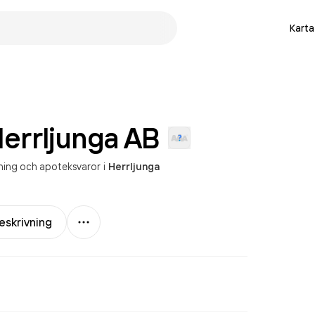
Karta
Herrljunga
AB
tning och apoteksvaror
i
Herrljunga
Mer
eskrivning