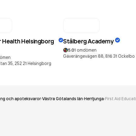
r Health Helsingborg
Stålberg Academy
5.0
1
omdömen
Gäverängevägen 88,
816 31
Ockelbo
ömen
tan 35,
252 21
Helsingborg
ning och apoteksvaror
Västra Götalands län
Herrljunga
First Aid Educat