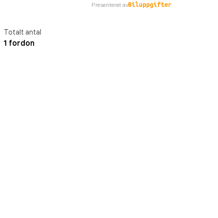
Presenterat av
Totalt antal
1 fordon