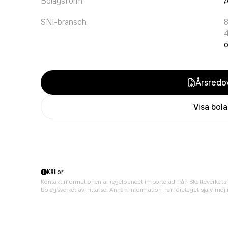
Bolagsform
A
SNI-bransch
o
Årsredov
Visa bol
Källor
Kontaktinformationen är regelbundet importerad från Skatteverkets 
Bolagsverket av hitta.se. Annan information har företaget själv möjli