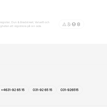
register, Dun & Bradstreet, Value8 och
gheten att registrera på sin sida.
+4631-92 65 15
031-92 65 15
031-926515