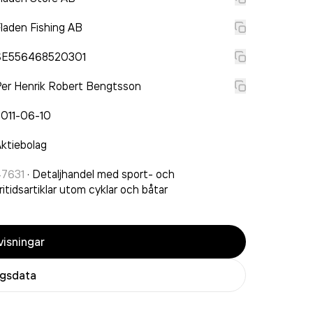
laden Fishing AB
SE556468520301
er Henrik Robert Bengtsson
2011-06-10
ktiebolag
47631
·
Detaljhandel med sport- och
ritidsartiklar utom cyklar och båtar
isningar
agsdata