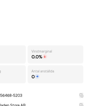
Vinstmarginal
0.0%
g
Antal anställda
0
556468-5203
laden Store AB