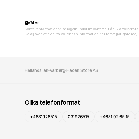
Källor
Kontaktinformationen är regelbundet importerad från Skatteverkets 
Bolagsverket av hitta.se. Annan information har företaget själv möjli
Hallands län
Varberg
Fladen Store AB
Olika telefonformat
+4631926515
031926515
+4631 92 65 15