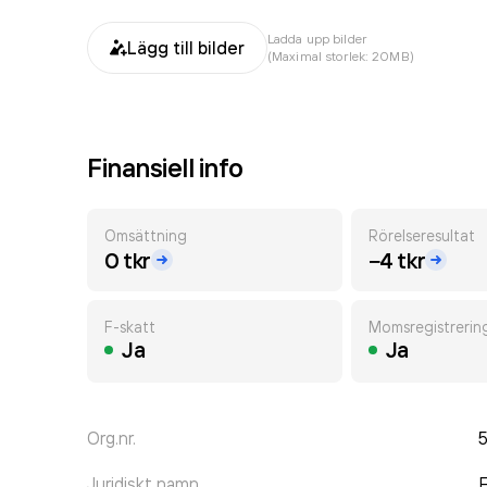
Ladda upp bilder
Lägg till bilder
(Maximal storlek: 20MB)
Finansiell info
Omsättning
Rörelseresultat
0 tkr
−4 tkr
F-skatt
Momsregistrerin
Ja
Ja
Org.nr.
Juridiskt namn
F