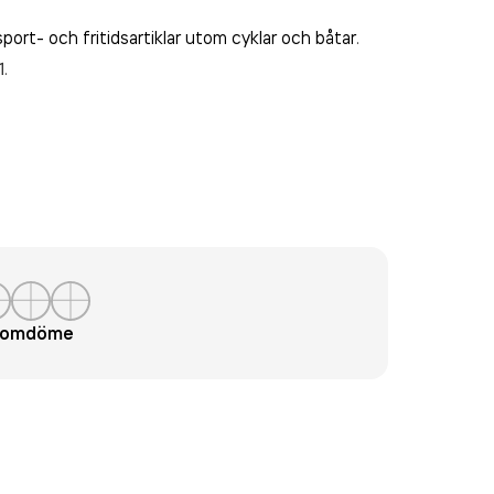
port- och fritidsartiklar utom cyklar och båtar
.
1.
t omdöme