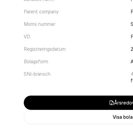
Parent company
F
Moms nummer
VD
P
Registreringsdatum
Bolagsform
A
SNI-bransch
f
Årsredov
Visa bol