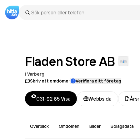
Fladen Store
AB
i
Varberg
·
Skriv ett omdöme
Verifiera ditt företag
031-92 65
Visa
Webbsida
Årsr
Överblick
Omdömen
Bilder
Bolagsdata