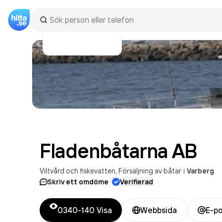
Fladenbåtarna
AB
Viltvård och fiskevatten
Försäljning av båtar
i
Varberg
·
Skriv ett omdöme
Verifierad
0340-140
Visa
Webbsida
E-p