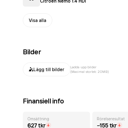
Citroën Nemo 1.4 HDi
Visa alla
Bilder
Ladda upp bilder
Lägg till bilder
(Maximal storlek: 20MB)
Finansiell info
Omsättning
Rörelseresultat
627 tkr
−155 tkr