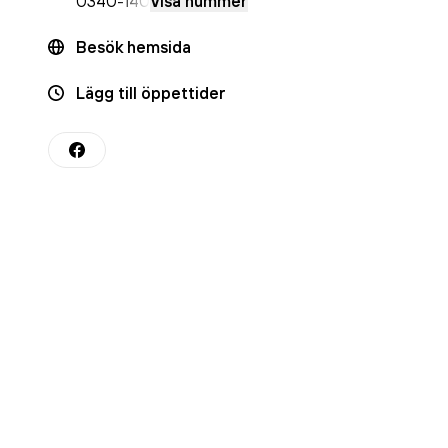
0340
-140
Visa nummer
Besök hemsida
Lägg till öppettider