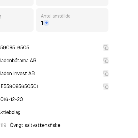
g
Antal anställda
1
559085-6505
ladenbåtarna AB
laden Invest AB
SE559085650501
2016-12-20
ktiebolag
119
·
Övrigt saltvattensfiske