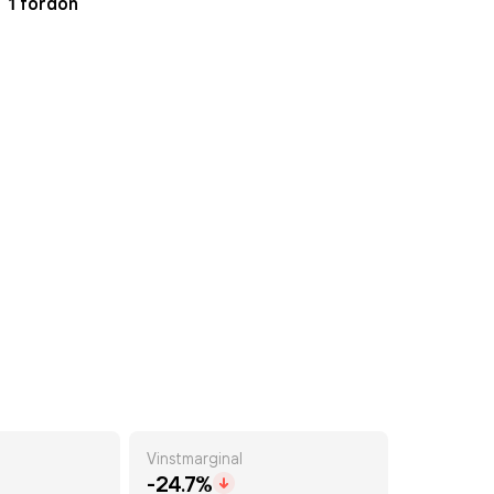
1 fordon
Vinstmarginal
-24.7%