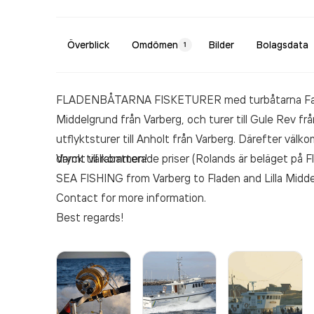
Överblick
Omdömen
Bilder
Bolagsdata
1
FLADENBÅTARNA FISKETURER med turbåtarna Falkskä
Middelgrund från Varberg, och turer till Gule Rev 
utflyktsturer till Anholt från Varberg. Därefter väl
dryck till rabatterade priser (Rolands är beläget på F
Varmt välkommen!
SEA FISHING from Varberg to Fladen and Lilla Midde
Contact for more information.
Best regards!