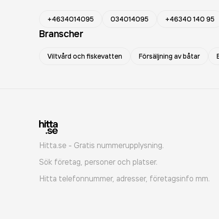
+4634014095
034014095
+46340 140 95
Branscher
Viltvård och fiskevatten
Försäljning av båtar
Hitta.se - Gratis nummerupplysning.
Sök företag, personer och platser.
Hitta telefonnummer, adresser, företagsinfo mm.