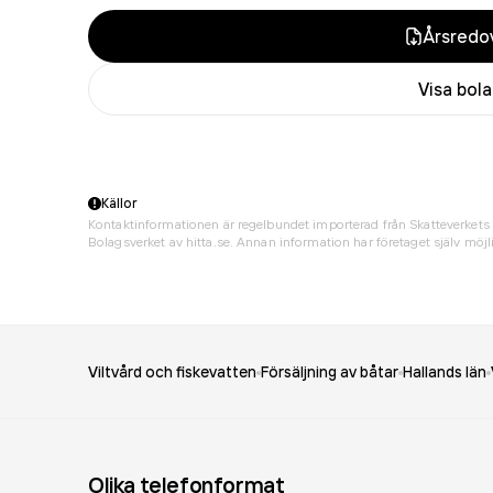
Årsredov
Visa bol
Källor
Kontaktinformationen är regelbundet importerad från Skatteverkets 
Bolagsverket av hitta.se. Annan information har företaget själv möjli
Viltvård och fiskevatten
Försäljning av båtar
Hallands län
Olika telefonformat