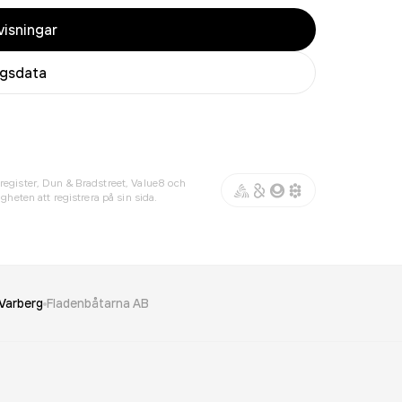
isningar
agsdata
register, Dun & Bradstreet, Value8 och
gheten att registrera på sin sida.
Varberg
Fladenbåtarna AB