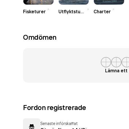
Fisketurer
Utflyktsturer
Charter
Omdömen
Lämna et
Fordon registrerade
Senaste införskaffat