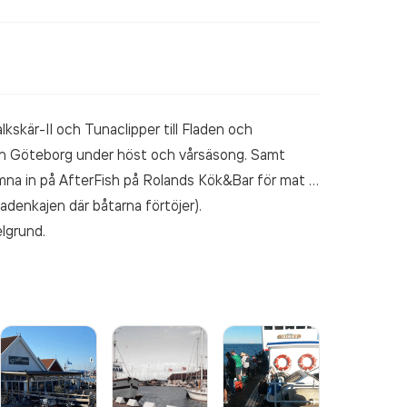
r-II och Tunaclipper till Fladen och
från Göteborg under höst och vårsäsong. Samt
komna in på AfterFish på Rolands Kök&Bar för mat &
ladenkajen där båtarna förtöjer).
lgrund.