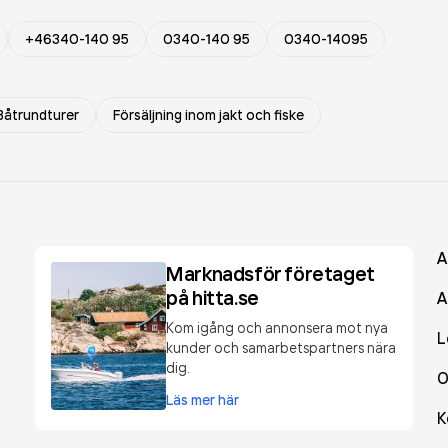
+46340-140 95
0340-140 95
0340-14095
Båtrundturer
Försäljning inom jakt och fiske
A
Marknadsför företaget
på hitta.se
A
Kom igång och annonsera mot nya
L
kunder och samarbetspartners nära
dig.
O
Läs mer här
K