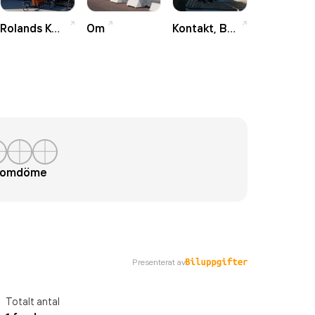
Rolands Kök & Bar
Om
Kontakt, Bokning
t omdöme
Presenterat av
Totalt antal