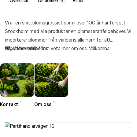
Överblick
Omdömen
Bilder
11
Vi är en snittblomsgrossist som i över 100 år har försett
Stockholm med alla produkter en blomsteraffär behöver. Vi
importerar blommor från världens alla hörn för att
tillgodose era behov.
På vår hemsida får ni veta mer om oss. Välkomna!
Kontakt
Om oss