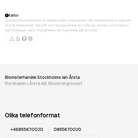
Källor
Kontaktinformationen är regelbundet importerad från Skatteverkets register,
Dun & Bradstreet, Value8 och Bolagsverket av hitta.se. Annan information
har företaget själv möjligheten att registrera på sin sida.
Blomsterhandel
Stockholms län
Årsta
Florahallen i Årsta AB, Blomstergrossist
Olika telefonformat
+46855670020
0855670020