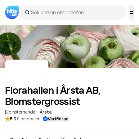
Florahallen i Årsta AB,
Blomstergrossist
Blomsterhandel
i
Årsta
·
5.0
11
omdömen
Verifierad