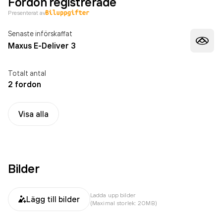
Fordon registrerade
Presenterat av
Senaste införskaffat
Maxus E-Deliver 3
Totalt antal
2 fordon
Visa alla
Bilder
Ladda upp bilder
Lägg till bilder
(Maximal storlek: 20MB)