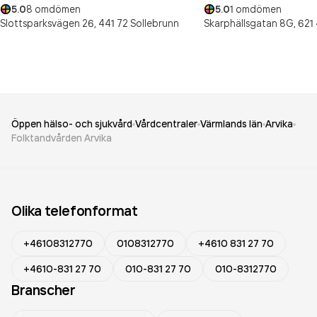
5.0
8
omdömen
5.0
1
omdömen
Slottsparksvägen 26,
441 72
Sollebrunn
Skarphällsgatan 8G,
621 
Öppen hälso- och sjukvård
Vårdcentraler
Värmlands län
Arvika
Folktandvården Arvika
Olika telefonformat
+46108312770
0108312770
+4610 831 27 70
+4610-831 27 70
010-831 27 70
010-8312770
Branscher