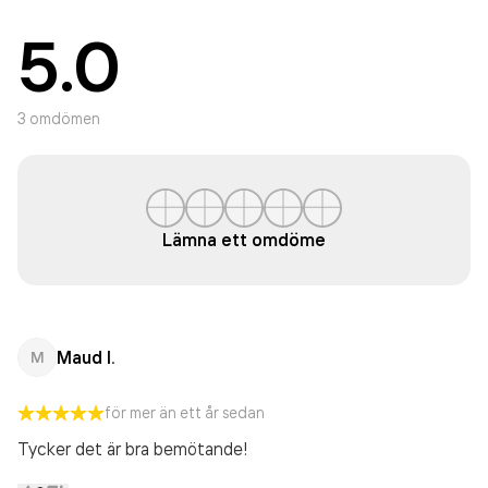
5.0
3
omdömen
Lämna ett omdöme
Maud I.
M
för mer än ett år sedan
Tycker det är bra bemötande!