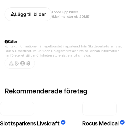
Ladda upp bilder
Lägg till bilder
(Maximal storlek: 20MB)
Källor
Kontaktinformationen är regelbundet importerad från Skatteverkets register,
Dun & Bradstreet, Value8 och Bolagsverket av hitta.se. Annan information
har företaget själv möjligheten att registrera på sin sida.
Rekommenderade företag
Slottsparkens Livskraft
Rocus Medical