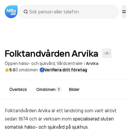
Folktandvården
Arvika
Öppen hälso- och sjukvård
Vårdcentraler
i
Arvika
·
5.0
3
omdömen
Verifiera ditt företag
Överblick
Omdömen
Bilder
3
Folktandvården Arvika är ett landsting som varit aktivt
sedan 1974 och är verksam inom
specialiserad sluten
somatisk hälso- och sjukvård på sjukhus
.