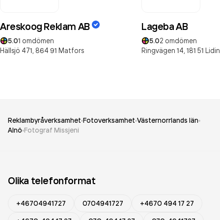
Areskoog Reklam AB
Lageba AB
5.0
1
omdömen
5.0
2
omdömen
Hällsjö 471,
864 91
Matfors
Ringvägen 14,
181 51
Lidi
Reklambyråverksamhet
Fotoverksamhet
Västernorrlands län
Alnö
Fotograf Missjeni
Olika telefonformat
+46704941727
0704941727
+4670 494 17 27