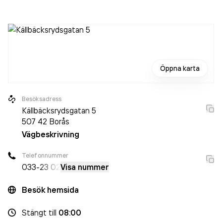
är ett aktiebolag som varit aktivt sedan 2006. Fyrfota
Veterinärpraktik
omsatte 5 601 000,00 kr
senaste
räkenskapsåret (2025).
Öppna karta
Besöksadress
Källbäcksrydsgatan 5
507 42
Borås
Vägbeskrivning
Telefonnummer
033-
23 02
Visa nummer
Besök hemsida
Stängt
till
08:00