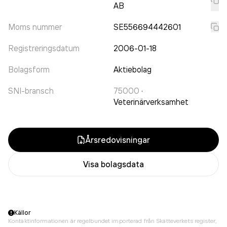
AB
Moms nummer
SE556694442601
Registreringsdatum
2006-01-18
Bolagsform
Aktiebolag
SNI-bransch
75000
·
Veterinärverksamhet
Årsredovisningar
Visa bolagsdata
Källor
Kontaktinformationen är regelbundet importerad från Skatteverkets register,