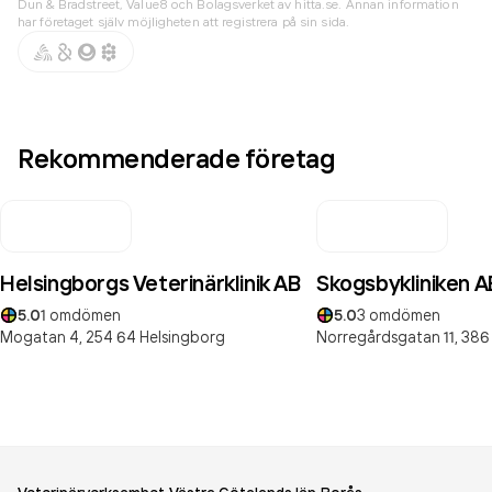
Dun & Bradstreet, Value8 och Bolagsverket av hitta.se. Annan information
har företaget själv möjligheten att registrera på sin sida.
Rekommenderade företag
Helsingborgs Veterinärklinik AB
Skogsbykliniken A
5.0
1
omdömen
5.0
3
omdömen
Mogatan 4,
254 64
Helsingborg
Norregårdsgatan 11,
386