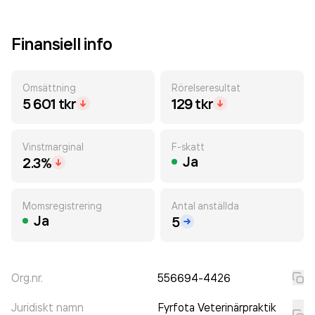
Finansiell info
Omsättning
Rörelseresultat
5 601 tkr
129 tkr
Vinstmarginal
F-skatt
Ja
2.3%
Momsregistrering
Antal anställda
Ja
5
Org.nr.
556694-4426
Juridiskt namn
Fyrfota Veterinärpraktik