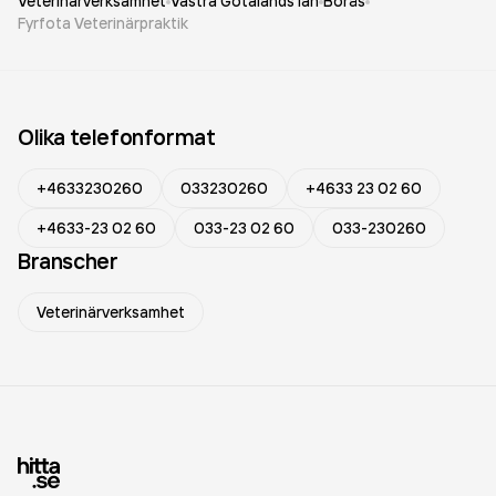
Veterinärverksamhet
Västra Götalands län
Borås
Fyrfota Veterinärpraktik
Olika telefonformat
+4633230260
033230260
+4633 23 02 60
+4633-23 02 60
033-23 02 60
033-230260
Branscher
Veterinärverksamhet