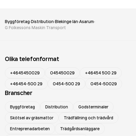
Byggföretag
Distribution
Blekinge län
Asarum
G Folkessons Maskin Transport
Olika telefonformat
+4645450029
045450029
+46454 500 29
+46454-500 29
0454-500 29
0454-50029
Branscher
Byggföretag
Distribution
Godsterminaler
Skötsel av gräsmattor
Trädfällning och trädvård
Entreprenadarbeten
Trädgårdsanläggare