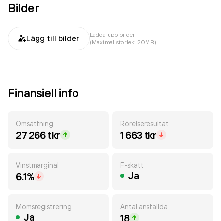
Bilder
Ladda upp bilder
Lägg till bilder
(Maximal storlek: 20MB)
Finansiell info
Omsättning
Rörelseresultat
27 266 tkr
1 663 tkr
Vinstmarginal
F-skatt
Ja
6.1%
Momsregistrering
Antal anställda
Ja
18