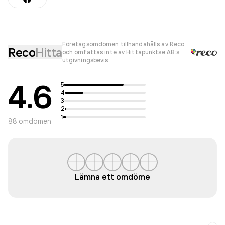
Företagsomdömen tillhandahålls av Reco
Reco
Hitta
och omfattas inte av Hittapunktse AB:s
utgivningsbevis
4.6
5
4
3
2
1
88
omdömen
Lämna ett omdöme