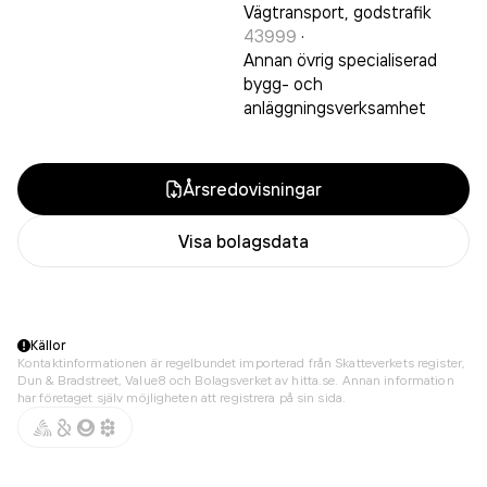
Vägtransport, godstrafik
43999
·
Annan övrig specialiserad
bygg- och
anläggningsverksamhet
Årsredovisningar
Visa bolagsdata
Källor
Kontaktinformationen är regelbundet importerad från Skatteverkets register,
Dun & Bradstreet, Value8 och Bolagsverket av hitta.se. Annan information
har företaget själv möjligheten att registrera på sin sida.