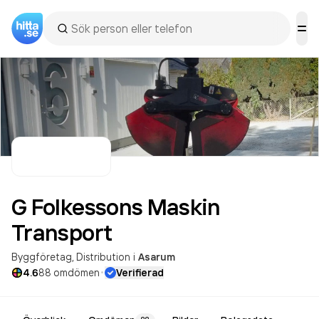
G Folkessons Maskin
Transport
Byggföretag
Distribution
i
Asarum
·
4.6
88
omdömen
Verifierad