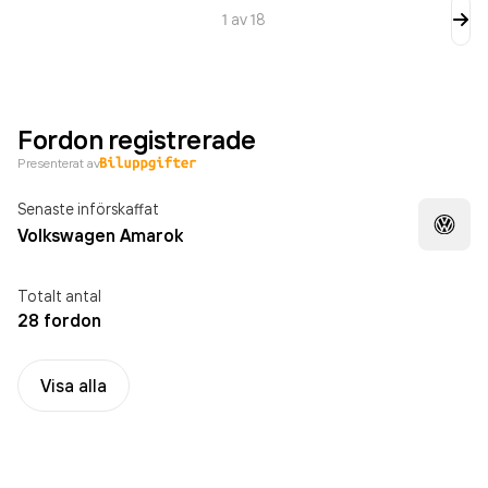
1
av
18
Fordon registrerade
Presenterat av
Senaste införskaffat
Volkswagen Amarok
Totalt antal
28 fordon
Visa alla