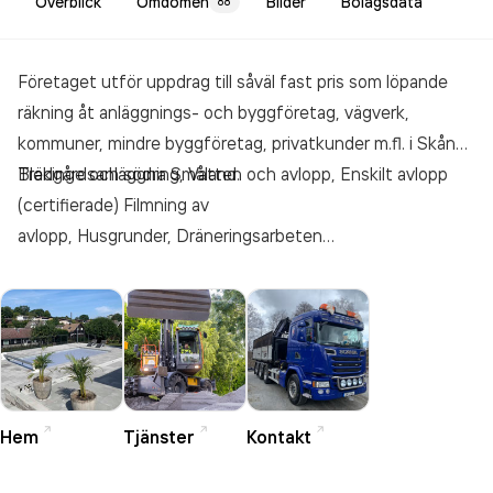
Överblick
Omdömen
Bilder
Bolagsdata
88
Företaget utför uppdrag till såväl fast pris som löpande
räkning åt anläggnings- och byggföretag, vägverk,
kommuner, mindre byggföretag, privatkunder m.fl. i Skåne,
Blekinge och södra Småland.
Trädgårdsanläggning, Vatten och avlopp, Enskilt avlopp
(certifierade) Filmning av
avlopp, Husgrunder, Dräneringsarbeten
och Vattenspräckning. Samt Transporter med kran- och
bärgbil, Anläggning av skogsvägar, Stubbfräsning VVS
arbeten och Trädfällning.
Hem
Tjänster
Kontakt