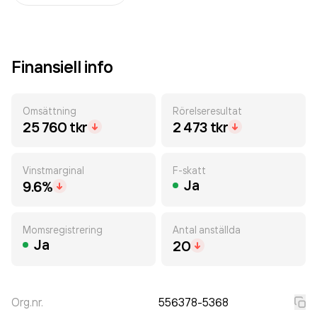
Finansiell info
Omsättning
Rörelseresultat
25 760 tkr
2 473 tkr
Vinstmarginal
F-skatt
Ja
9.6%
Momsregistrering
Antal anställda
Ja
20
Org.nr.
556378-5368