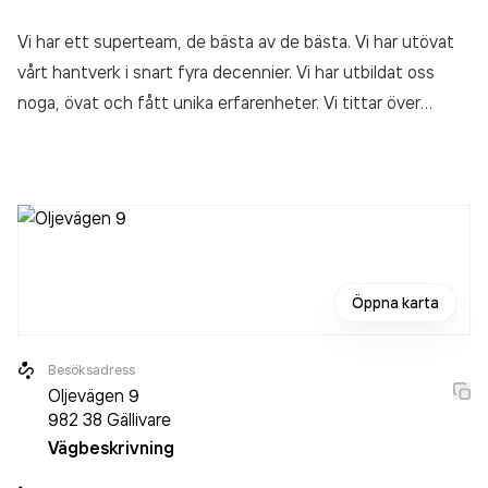
Vi har ett superteam, de bästa av de bästa. Vi har utövat
vårt hantverk i snart fyra decennier. Vi har utbildat oss
noga, övat och fått unika erfarenheter. Vi tittar över
varandras arbeten, ger beröm när något är bra och ser över
vad som kan göras bättre. Vi vässar oss och våra verktyg.
Tar också in nytänkande unga förmågor. Våra målare och
golvläggare vidareutbildas och vi lär oss nya tekniker. Blir
aldrig fullärda trots vår tunga kompetens. Du kan räkna
med oss vad det än gäller måleriarbeten, sanering eller
Öppna karta
hjälp med inredning. Du hittar oss i Gällivare.
Besöksadress
Oljevägen 9
982 38
Gällivare
Vägbeskrivning