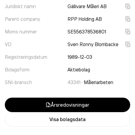
Juridiskt namn
Gällivare Måleri AB
Parent company
RPP Holding AB
Moms nummer
SE556378536801
VD
Sven Ronny Blombacke
Registreringsdatum
1989-12-03
Bolagsform
Aktiebolag
SNI-bransch
43341
·
Måleriarbeten
Årsredovisningar
Visa bolagsdata