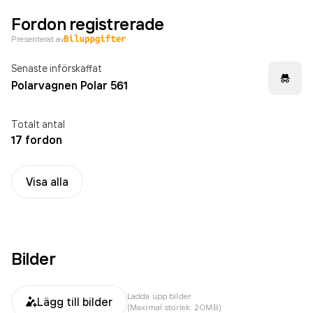
Fordon registrerade
Presenterat av
Senaste införskaffat
Polarvagnen Polar 561
Totalt antal
17 fordon
Visa alla
Bilder
Ladda upp bilder
Lägg till bilder
(Maximal storlek: 20MB)