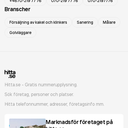
+4670-219 77 76
070-219 77 76
070-2197776
Branscher
Försäljning av kakel och klinkers
Sanering
Målare
Golvläggare
Hitta.se - Gratis nummerupplysning.
Sök företag, personer och platser.
Hitta telefonnummer, adresser, företagsinfo mm.
Marknadsför företaget på