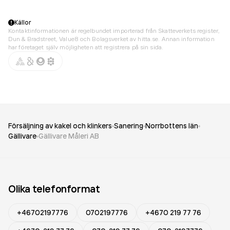
Källor
Kontaktinformationen är regelbundet importerad från Skatteverkets register,
Dun & Bradstreet, Value8 och Bolagsverket av hitta.se. Annan information
har företaget själv möjligheten att registrera på sin sida.
Försäljning av kakel och klinkers
Sanering
Norrbottens län
Gällivare
Gällivare Måleri AB
Olika telefonformat
+46702197776
0702197776
+4670 219 77 76