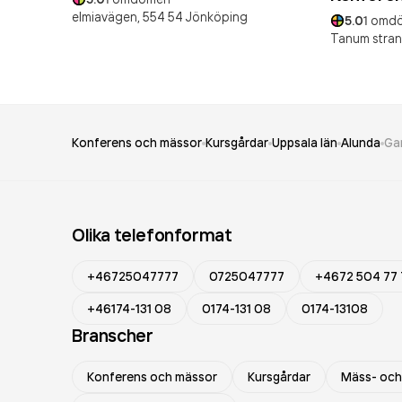
elmiavägen,
554 54
Jönköping
5.0
1
omd
Tanum stran
Konferens och mässor
Kursgårdar
Uppsala län
Alunda
Ga
Olika telefonformat
+46725047777
0725047777
+4672 504 77 
+46174-131 08
0174-131 08
0174-13108
Branscher
Konferens och mässor
Kursgårdar
Mäss- och 