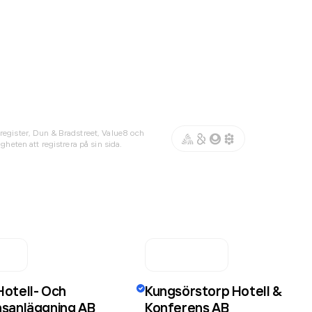
register, Dun & Bradstreet, Value8 och
gheten att registrera på sin sida.
otell- Och
Kungsörstorp Hotell &
sanläggning AB
Konferens AB