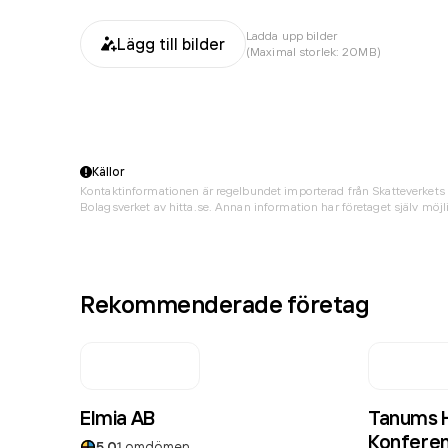
Ladda upp bilder
Lägg till bilder
(Maximal storlek: 20MB)
Källor
Kontaktinformationen är regelbundet importerad från Skatteverkets 
Bolagsverket av hitta.se. Annan information har företaget själv möjli
Rekommenderade företag
Elmia AB
Tanums H
Konferen
5.0
1
omdömen