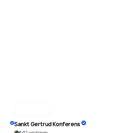
Sankt Gertrud Konferens
5.0
2
omdömen