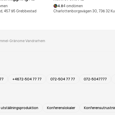
ömen
4.8
4
omdömen
d,
457 95
Grebbestad
Charlottenborgsvägen 30,
736 32
Ku
mmel-Gränome Vandrarhem
77
+4672-504 77 77
072-504 77 77
072-5047777
utställningsproduktion
Konferenslokaler
Konferensutrustni