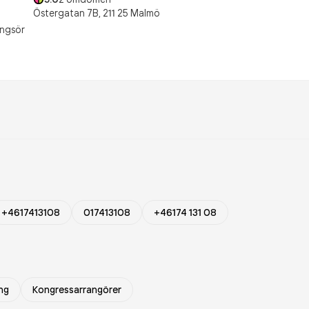
Östergatan 7B,
211 25
Malmö
ngsör
+4617413108
017413108
+46174 131 08
ng
Kongressarrangörer