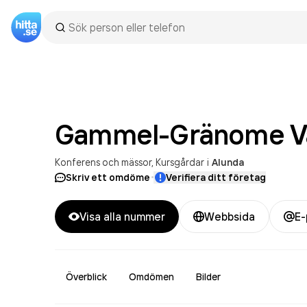
Gammel-Gränome
V
Konferens och mässor
Kursgårdar
i
Alunda
·
Skriv ett omdöme
Verifiera ditt företag
Visa alla nummer
Webbsida
E-
Överblick
Omdömen
Bilder