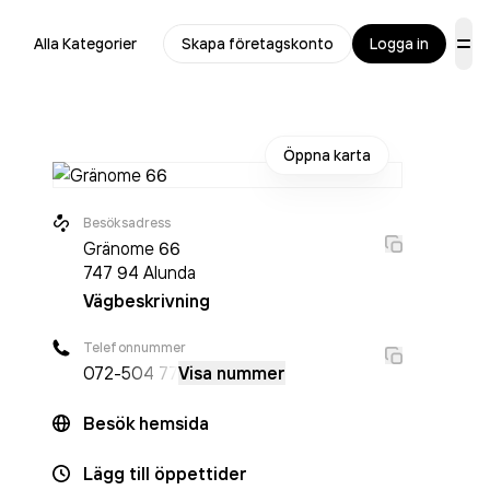
Alla Kategorier
Skapa företagskonto
Logga in
Öppna karta
Besöksadress
Gränome 66
747 94
Alunda
Vägbeskrivning
Telefonnummer
072-
504 77
Visa nummer
Besök hemsida
Lägg till öppettider