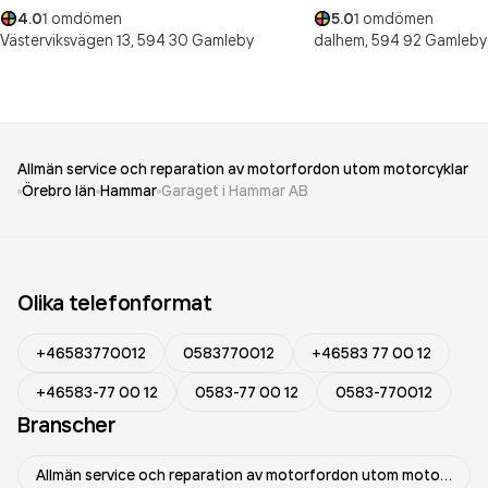
4.0
1
omdömen
5.0
1
omdömen
Västerviksvägen 13,
594 30
Gamleby
dalhem,
594 92
Gamleby
Allmän service och reparation av motorfordon utom motorcyklar
Örebro län
Hammar
Garaget i Hammar AB
Olika telefonformat
+46583770012
0583770012
+46583 77 00 12
+46583-77 00 12
0583-77 00 12
0583-770012
Branscher
Allmän service och reparation av motorfordon utom motorcyklar