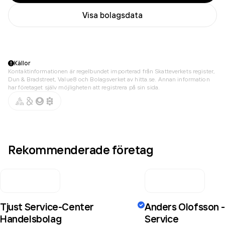
Visa bolagsdata
Källor
Kontaktinformationen är regelbundet importerad från Skatteverkets register,
Dun & Bradstreet, Value8 och Bolagsverket av hitta.se. Annan information
har företaget själv möjligheten att registrera på sin sida.
Rekommenderade företag
Tjust Service-Center
Anders Olofsson - 
Handelsbolag
Service