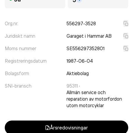
Org.nr.
556297-3528
Juridiskt namn
Garaget i Hammar AB
Moms nummer
SE556297352801
Registreringsdatum
1987-06-04
Bolagsform
Aktiebolag
SNI-bransch
95311
·
Allmän service och
reparation av motorfordon
utom motorcyklar
Årsredovisningar