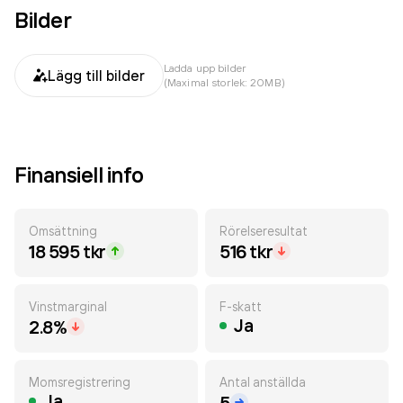
Bilder
Ladda upp bilder
Lägg till bilder
(Maximal storlek: 20MB)
Finansiell info
Omsättning
Rörelseresultat
18 595 tkr
516 tkr
Vinstmarginal
F-skatt
Ja
2.8%
Momsregistrering
Antal anställda
Ja
5