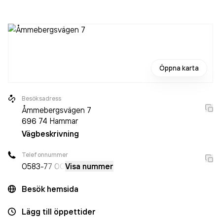
sedan året innan. Bolaget är ett aktiebolag som varit aktivt
sedan 1987. Garaget i Hammar AB
omsatte
18 595 000,00 kr
senaste räkenskapsåret (2025).
Öppna karta
Besöksadress
Åmmebergsvägen 7
696 74
Hammar
Vägbeskrivning
Telefonnummer
0583
-77 00
Visa nummer
Besök hemsida
Lägg till öppettider