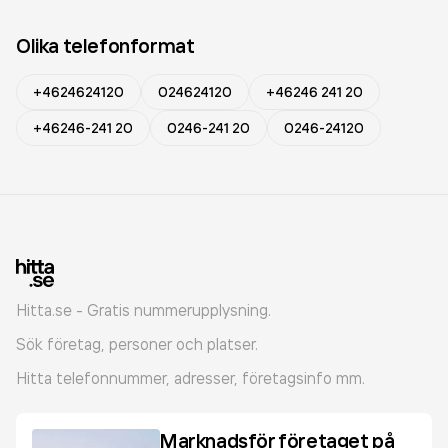
Olika telefonformat
+4624624120
024624120
+46246 241 20
+46246-241 20
0246-241 20
0246-24120
Hitta.se - Gratis nummerupplysning.
Sök företag, personer och platser.
Hitta telefonnummer, adresser, företagsinfo mm.
Marknadsför företaget på