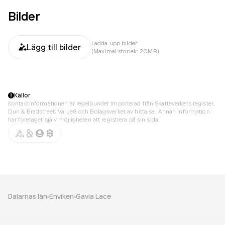
Bilder
Ladda upp bilder
Lägg till bilder
(Maximal storlek: 20MB)
Källor
Kontaktinformationen är regelbundet importerad från Skatteverkets register,
Dun & Bradstreet, Value8 och Bolagsverket av hitta.se. Annan information
har företaget själv möjligheten att registrera på sin sida.
Dalarnas län
Enviken
Gavia Lace