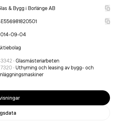
las & Bygg i Borlänge AB
SE556981820501
2014-09-04
ktiebolag
43342
·
Glasmästeriarbeten
77320
·
Uthyrning och leasing av bygg- och
nläggningsmaskiner
isningar
agsdata