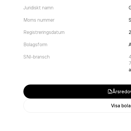
Juridiskt namn
G
Moms nummer
Registreringsdatum
Bolagsform
A
SNI-bransch
a
Årsredov
Visa bol