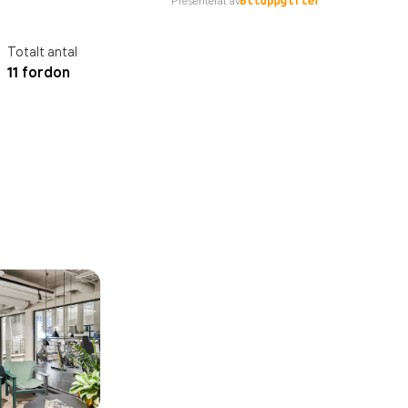
Presenterat av
Totalt antal
11 fordon