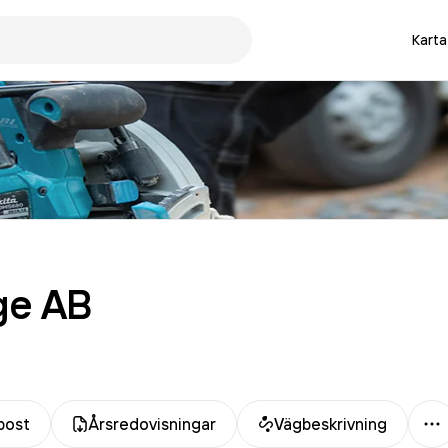
Karta
ge
AB
M
post
Årsredovisningar
Vägbeskrivning