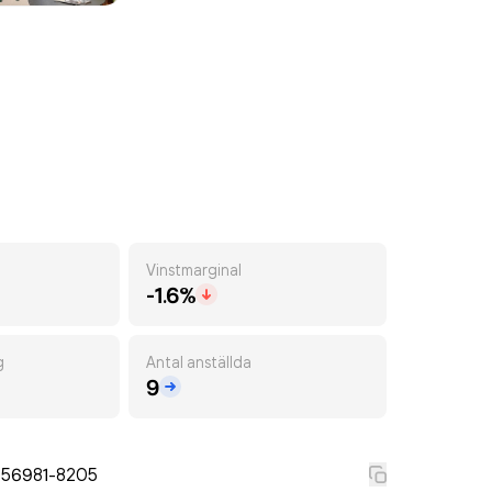
Vinstmarginal
-1.6%
g
Antal anställda
9
556981-8205