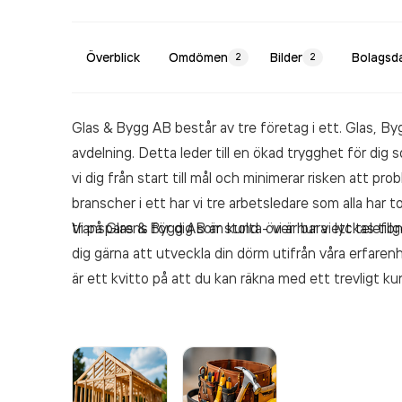
Överblick
Omdömen
Bilder
Bolagsd
2
2
Glas & Bygg AB består av tre företag i ett. Glas, 
avdelning. Detta leder till en ökad trygghet för dig
vi dig från start till mål och minimerar risken att p
branscher i ett har vi tre arbetsledare som alla har t
transparens för dig som kund - vi är bara ett telefo
Vi på Glas & Bygg AB är stolta över hur vi lyckas til
dig gärna att utveckla din dörm utifrån våra erfare
är ett kvitto på att du kan räkna med ett trevligt ku