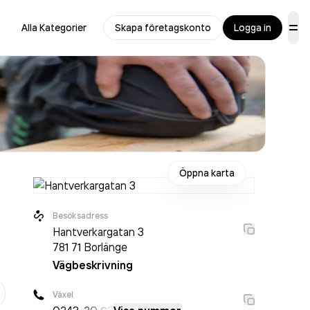
Alla Kategorier
Skapa företagskonto
Logga in
Öppna karta
Besöksadress
Hantverkargatan 3
781 71
Borlänge
Vägbeskrivning
er
Växel