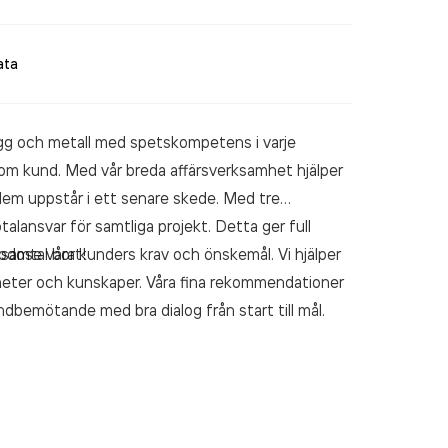
ata
Bygg och metall med spetskompetens i varje
 som kund. Med vår breda affärsverksamhet hjälper
roblem uppstår i ett senare skede. Med tre
otalansvar för samtliga projekt. Detta ger full
nsamtal bort!
lgodose våra kunders krav och önskemål. Vi hjälper
nheter och kunskaper. Våra fina rekommendationer
ndbemötande med bra dialog från start till mål.