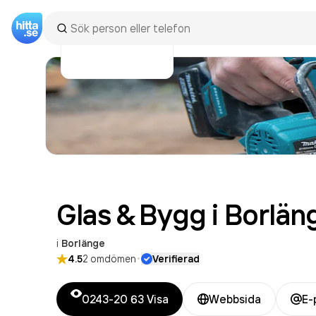
Glas & Bygg i Borlän
i
Borlänge
·
4.5
2
omdömen
Verifierad
0243-20 63
Visa
Webbsida
E-