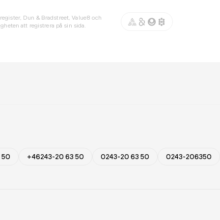
register, Dun & Bradstreet, Value8 och
gheten att registrera på sin sida.
 50
+46243-20 63 50
0243-20 63 50
0243-206350