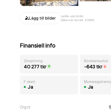
Ladda upp bilder
Lägg till bilder
(Maximal storlek: 20MB)
Finansiell info
Omsättning
Rörelseresultat
40 277 tkr
−643 tkr
F-skatt
Momsregistrerin
Ja
Ja
Org.nr.