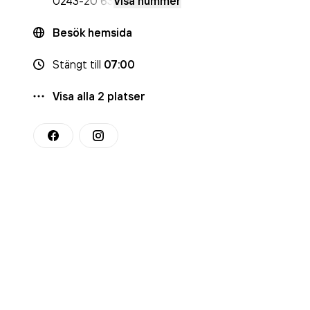
0243
-20 63
Visa nummer
Besök hemsida
Stängt
till
07:00
Visa alla
2
platser