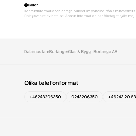
Källor
Kontaktinformationen är regelbundet importerad från Skatteverkets 
Bolagsverket av hitta.se. Annan information har företaget själv möjli
Dalarnas län
Borlänge
Glas & Bygg i Borlänge AB
Olika telefonformat
+46243206350
0243206350
+46243 20 63