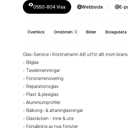
0550-804
Visa
Webbsida
E-p
Överblick
Omdömen
Bilder
Bolagsdata
2
Glas-Service i Kristinehamn AB utför allt inom bran
- Bilglas
- Tavelinramningar
- Fönsterrenovering
- Reparationsglas
- Plast & plexiglas
- Aluminiumprofiler
- Balkong- & altaninglasningar
- Glasräcken - inne & ute
- Försäljning av nya fönster