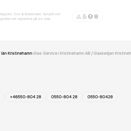
register, Dun & Bradstreet, Value8 och
gheten att registrera på sin sida.
 län
Kristinehamn
Glas-Service i Kristinehamn AB / Glaskedjan Kristin
+46550-804 28
0550-804 28
0550-80428