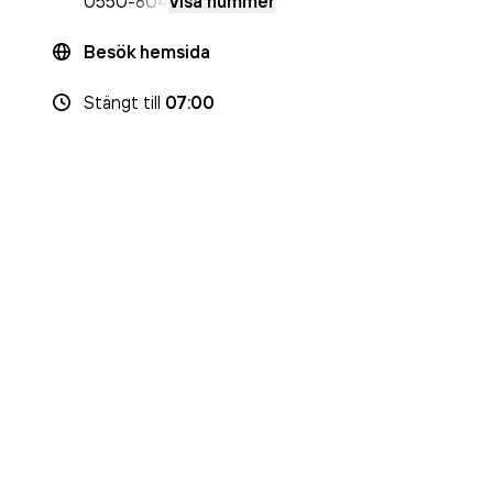
0550
-804
Visa nummer
r
Besök hemsida
Stängt
till
07:00