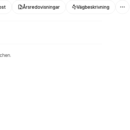
Me
ost
Årsredovisningar
Vägbeskrivning
schen.