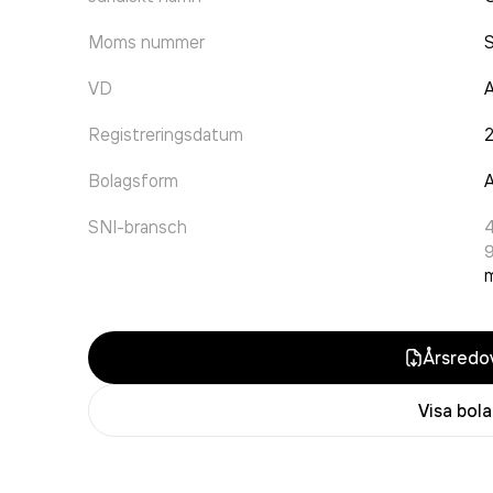
Moms nummer
VD
A
Registreringsdatum
Bolagsform
A
SNI-bransch
m
Årsredov
Visa bol