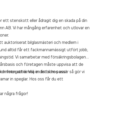
ör ett stenskott eller ådragit dig en skada på din
hamn AB. Vi har mångårig erfarenhet och utlovar en
ioner.
t auktoriserat bilglasmästeri och medlem i
nd alltid får ett fackmannamässigt utfört jobb,
ingstid. Vi samarbetar med försäkringsbolagen
på årsbasis och företagen måste uppvisa att de
älkommen att lämna in din bil hos oss!
h fotografier. Välj en list som passar så gör vi
ramar in speglar. Hos oss får du ett
ar några frågor!