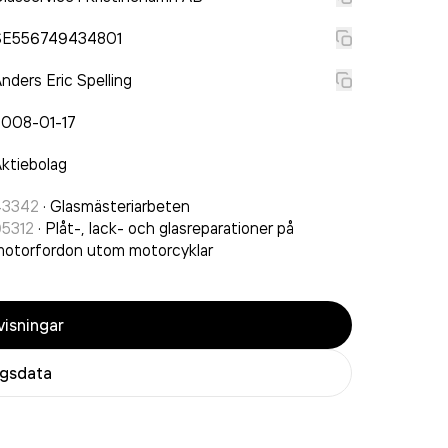
SE556749434801
nders Eric Spelling
2008-01-17
ktiebolag
43342
·
Glasmästeriarbeten
95312
·
Plåt-, lack- och glasreparationer på
otorfordon utom motorcyklar
isningar
agsdata