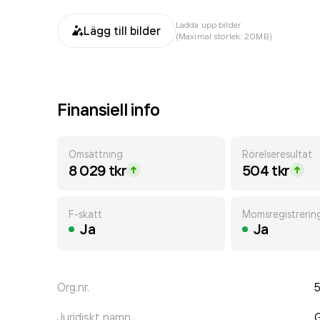
Ladda upp bilder
Lägg till bilder
(Maximal storlek: 20MB)
Finansiell info
Omsättning
Rörelseresultat
8 029 tkr
504 tkr
F-skatt
Momsregistrerin
Ja
Ja
Org.nr.
Juridiskt namn
G