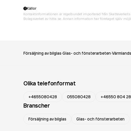
Källor
Kontaktinformationen är regelbundet importerad från Skatteverkets 
Bolagsverket av hitta.se. Annan information har företaget själv möjli
Försäljning av bilglas
Glas- och fönsterarbeten
Värmlands
Olika telefonformat
+4655080428
055080428
+46550 804 28
Branscher
Försäljning av bilglas
Glas- och fönsterarbeten