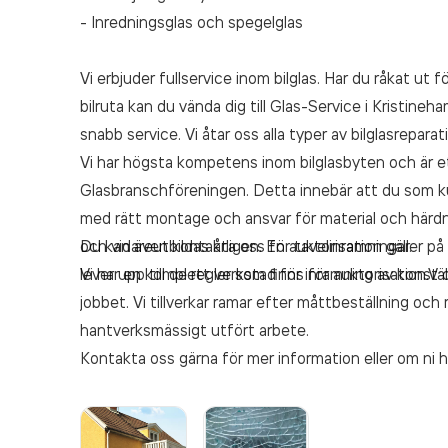
- Inredningsglas och spegelglas
Vi erbjuder fullservice inom bilglas. Har du råkat ut f
bilruta kan du vända dig till Glas-Service i Kristine
snabb service. Vi åtar oss alla typer av bilglasreparat
Vi har högsta kompetens inom bilglasbyten och är et
Glasbranschföreningen. Detta innebär att du som ku
med rätt montage och ansvar för material och härdn
och vidareutbildas årligen. En auktorisation gäller 
Du kan även kontakta oss för tavelinramningar.
lever upp till de regler som finns för auktorisation.V
Vi har en komplett verkstad för inramning av konst oc
jobbet. Vi tillverkar ramar efter måttbeställning och 
hantverksmässigt utfört arbete.
Kontakta oss gärna för mer information eller om ni h