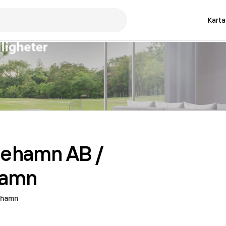
Karta
inehamn AB /
hamn
ehamn