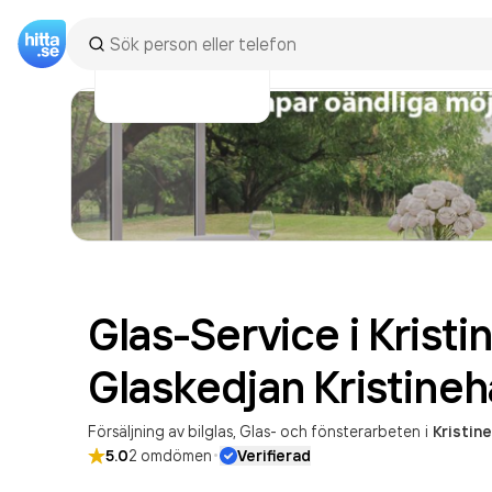
Glas-Service i Krist
Glaskedjan
Kristine
Försäljning av bilglas
Glas- och fönsterarbeten
i
Kristin
·
5.0
2
omdömen
Verifierad