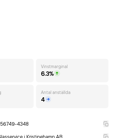
Vinstmarginal
6.3%
g
Antal anställda
4
556749-4348
lasservice i Kristinehamn AB