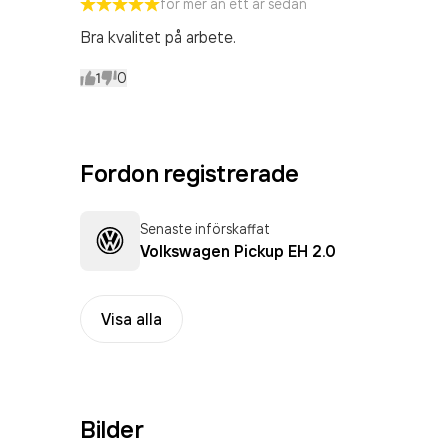
för mer än ett år sedan
Bra kvalitet på arbete.
1
0
Fordon registrerade
Senaste införskaffat
Volkswagen Pickup EH 2.0
Visa alla
Bilder