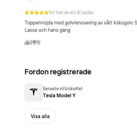
för mer än ett år sedan
Toppennöjda med golvrenovering av vårt köksgolv. 
Lasse och hans gäng
0
0
Fordon registrerade
Senaste införskaffat
Tesla Model Y
Visa alla