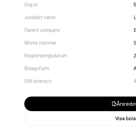
Org.nr.
Juridiskt namn
L
Parent company
Moms nummer
Registreringsdatum
Bolagsform
A
SNI-bransch
Årsredov
Visa bol