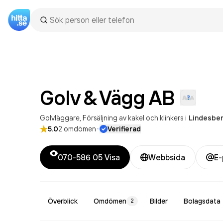
Golv & Vägg
AB
Golvläggare
Försäljning av kakel och klinkers
i
Lindesbe
·
5.0
2
omdömen
Verifierad
070-586 05
Visa
Webbsida
E-
Överblick
Omdömen
Bilder
Bolagsdata
2