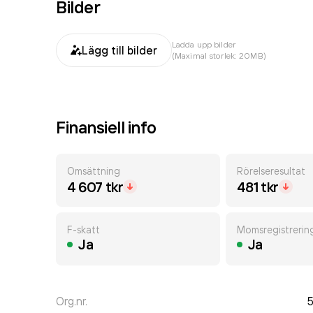
Bilder
Ladda upp bilder
Lägg till bilder
(Maximal storlek: 20MB)
Finansiell info
Omsättning
Rörelseresultat
4 607 tkr
481 tkr
F-skatt
Momsregistrerin
Ja
Ja
Org.nr.