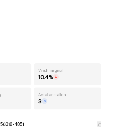
Vinstmarginal
10.4%
g
Antal anställda
3
556318-4851