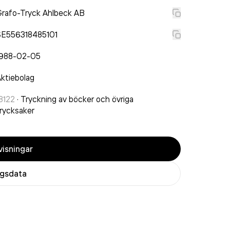
rafo-Tryck Ahlbeck AB
SE556318485101
1988-02-05
ktiebolag
8122
·
Tryckning av böcker och övriga
rycksaker
isningar
agsdata