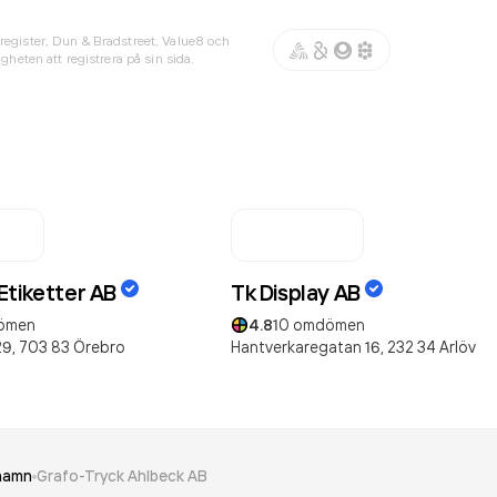
register, Dun & Bradstreet, Value8 och
gheten att registrera på sin sida.
Etiketter AB
Tk Display AB
ömen
4.8
10
omdömen
29,
703 83
Örebro
Hantverkaregatan 16,
232 34
Arlöv
hamn
Grafo-Tryck Ahlbeck AB