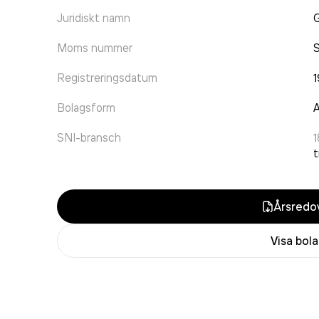
Juridiskt namn
G
Moms nummer
Registreringsdatum
Bolagsform
A
SNI-bransch
1
t
Årsredov
Visa bol