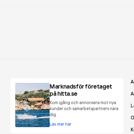
A
Marknadsför företaget
på hitta.se
A
Kom igång och annonsera mot nya
L
kunder och samarbetspartners nära
dig.
O
Läs mer här
K