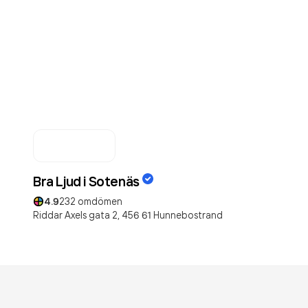
Bra Ljud i Sotenäs
4.9
232
omdömen
Riddar Axels gata 2,
456 61
Hunnebostrand