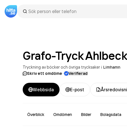
Grafo-Tryck Ahlbeck
Tryckning av böcker och övriga trycksaker
i
Limhamn
·
Skriv ett omdöme
Verifierad
Webbsida
E-post
Årsredovisn
Överblick
Omdömen
Bilder
Bolagsdata