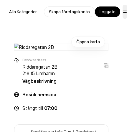
Alla Kategorier
Skapa företagskonto
Logga in
Öppna karta
Besöksadress
Riddaregatan 2B
216 15
Limhamn
Vägbeskrivning
Besök hemsida
Stängt
till
07:00
Kreditbetyg från Dun & Bradstreet