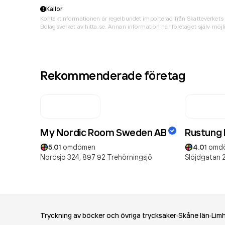
Källor
Kontaktinformationen är regelbundet importerad från Skatteverkets 
Bolagsverket av hitta.se. Annan information har företaget själv möjli
Rekommenderade företag
My Nordic Room Sweden AB
Rustung 
5.0
1
omdömen
4.0
1
omd
Nordsjö 324,
897 92
Trehörningsjö
Slöjdgatan 
Tryckning av böcker och övriga trycksaker
Skåne län
Lim