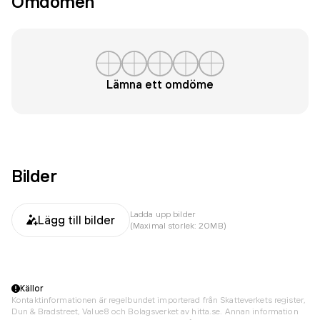
Omdömen
Lämna ett omdöme
Bilder
Ladda upp bilder
Lägg till bilder
(Maximal storlek: 20MB)
Källor
Kontaktinformationen är regelbundet importerad från Skatteverkets register,
Dun & Bradstreet, Value8 och Bolagsverket av hitta.se. Annan information