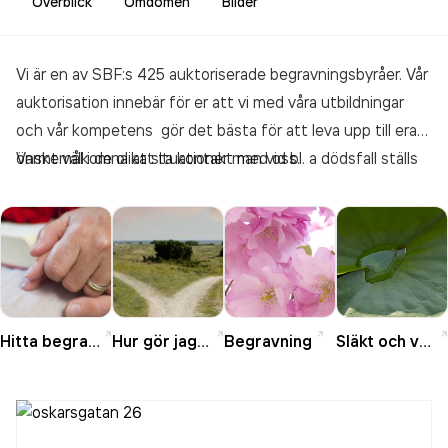
Överblick
Omdömen
Bilder
Vi är en av SBF:s 425 auktoriserade begravningsbyråer. Vår
auktorisation innebär för er att vi med våra utbildningar
och vår kompetens gör det bästa för att leva upp till era
önskemål i de olika situationer man vid bl. a dödsfall ställs
Varmt välkomna att ta kontakt med oss.
inför.
Hitta begravningsbyrå
Hur gör jag nu?
Begravning
Släkt och vänner vid dödsfall