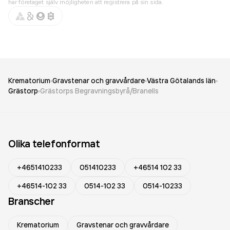
har företaget själv möjligheten att registrera på sin sida.
Krematorium
Gravstenar och gravvårdare
Västra Götalands län
Grästorp
Grästorps Begravningsbyrå/Branells
Olika telefonformat
+4651410233
051410233
+46514 102 33
+46514-102 33
0514-102 33
0514-10233
Branscher
Krematorium
Gravstenar och gravvårdare