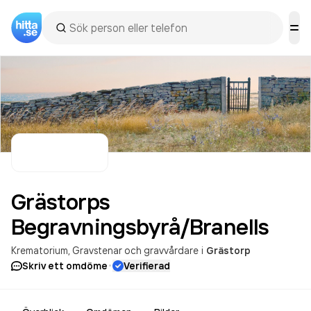
Grästorps
Begravningsbyrå/Branells
Krematorium
Gravstenar och gravvårdare
i
Grästorp
·
Skriv ett omdöme
Verifierad