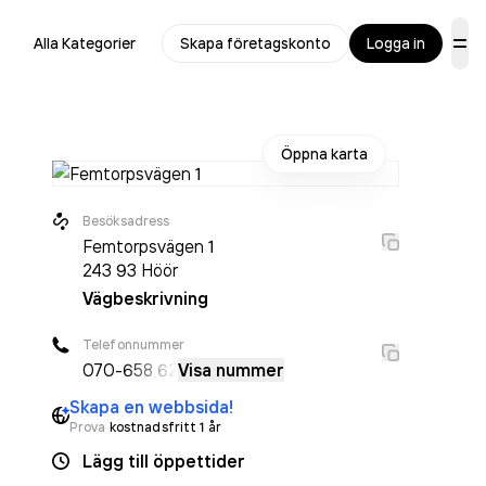
Alla Kategorier
Skapa företagskonto
Logga in
Öppna karta
Besöksadress
Femtorpsvägen 1
243 93
Höör
Vägbeskrivning
Telefonnummer
070-
658 62
Visa nummer
Skapa en webbsida!
Prova
kostnadsfritt 1 år
Lägg till öppettider