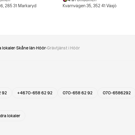
6,
285 31
Markaryd
Kvarnvägen 35,
352 41
Växjö
 lokaler
Skåne län
Höör
Grävtjänst i Höör
2 92
+4670-658 62 92
070-658 62 92
070-6586292
dra lokaler