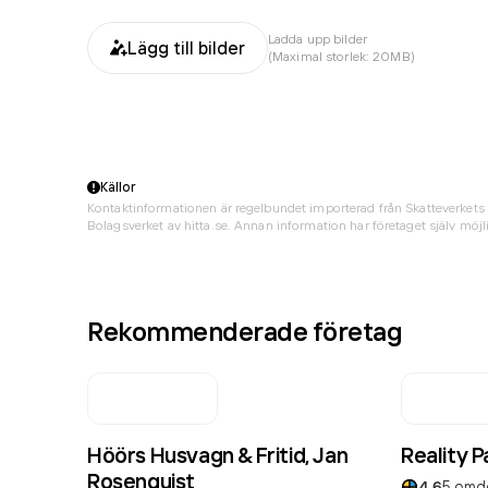
Ladda upp bilder
Lägg till bilder
(Maximal storlek: 20MB)
Källor
Kontaktinformationen är regelbundet importerad från Skatteverkets 
Bolagsverket av hitta.se. Annan information har företaget själv möjli
Rekommenderade företag
Höörs Husvagn & Fritid, Jan
Reality P
Rosenquist
4.6
5
omd