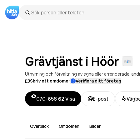
Grävtjänst i
Höör
Uthyrning och förvaltning av egna eller arrenderade, andr
·
Skriv ett omdöme
Verifiera ditt företag
070-658 62
Visa
E-post
Vägbe
Överblick
Omdömen
Bilder