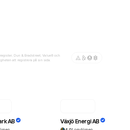
register, Dun & Bradstreet, Value8 och
gheten att registrera på sin sida.
ark AB
Växjö Energi AB
ömen
4.0
1
omdömen