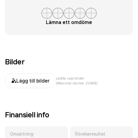
Lämna ett omdöme
Bilder
Ladda upp bilder
Lägg till bilder
(Maximal storlek: 20MB)
Finansiell info
Omsättning
Rörelseresultat