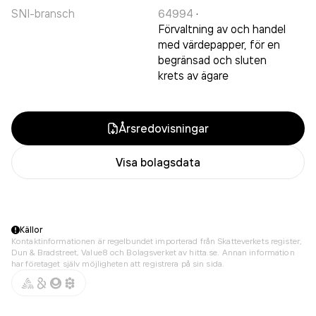
SNI-bransch
64994
·
Förvaltning av och handel
med värdepapper, för en
begränsad och sluten
krets av ägare
Årsredovisningar
Visa bolagsdata
Källor
Kontaktinformationen är regelbundet importerad från Skatteverkets register,
Dun & Bradstreet, Value8 och Bolagsverket av hitta.se. Annan information
har företaget själv möjligheten att registrera på sin sida.