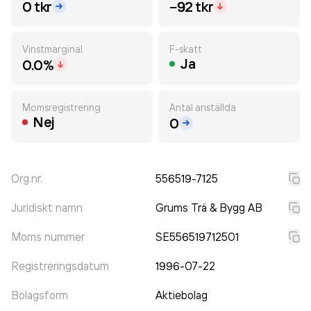
0 tkr
−92 tkr
Vinstmarginal
F-skatt
Ja
0.0%
Momsregistrering
Antal anställda
Nej
0
Org.nr.
556519-7125
Juridiskt namn
Grums Trä & Bygg AB
Moms nummer
SE556519712501
Registreringsdatum
1996-07-22
Bolagsform
Aktiebolag