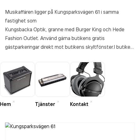
Musikaffären ligger på Kungsparksvägen 61 i samma
fastighet som
Kungsbacka Optik, granne med Burger King och Hede
Fashion Outlet. Använd gärna butikens gratis
gästparkeringar direkt mot butikens skyltfönster.I butiken
hittar du diverse stränginstrument,Förstärkare,
keyboards,digitalpianon, mikrofoner och tillbehör från
världsledande märken.Dessutom har vi notböcker, blås-
och stråktillbehör. Personalen har lång erfarenhet från
musikbranschen.
Hem
Tjänster
Kontakt