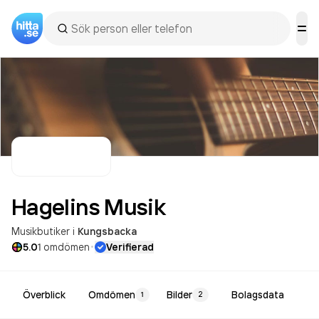
Hagelins
Musik
Musikbutiker
i
Kungsbacka
·
5.0
1
omdömen
Verifierad
Överblick
Omdömen
Bilder
Bolagsdata
1
2