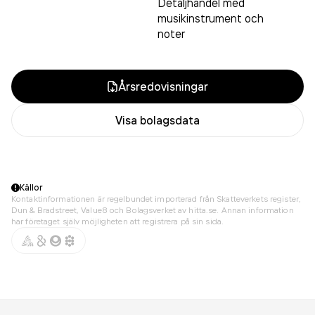
Detaljhandel med
musikinstrument och
noter
Årsredovisningar
Visa bolagsdata
Källor
Kontaktinformationen är regelbundet importerad från Skatteverkets register,
Dun & Bradstreet, Value8 och Bolagsverket av hitta.se. Annan information
har företaget själv möjligheten att registrera på sin sida.