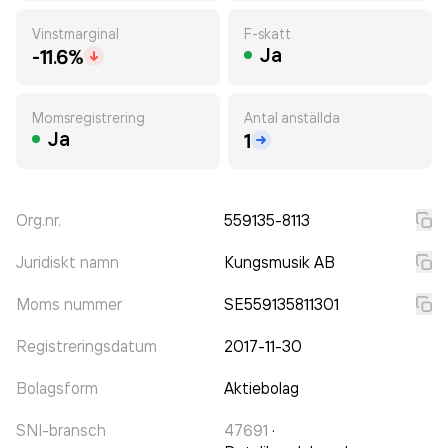
Vinstmarginal
F-skatt
Ja
-11.6%
Momsregistrering
Antal anställda
Ja
1
Org.nr.
559135-8113
Juridiskt namn
Kungsmusik AB
Moms nummer
SE559135811301
Registreringsdatum
2017-11-30
Bolagsform
Aktiebolag
SNI-bransch
47691
·