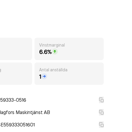
Vinstmarginal
6.6%
g
Antal anställda
1
559333-0516
agfors Maskintjänst AB
SE559333051601