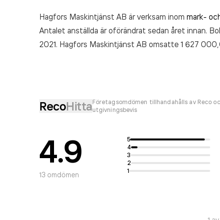
Hagfors Maskintjänst AB är verksam inom
mark- oc
Antalet anställda är oförändrat sedan året innan. Bo
2021. Hagfors Maskintjänst AB
omsatte 1 627 000
Företagsomdömen tillhandahålls av Reco oc
Reco
Hitta
utgivningsbevis
4.9
5
4
3
2
1
13
omdömen
1
a