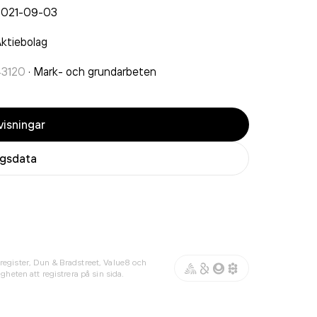
2021-09-03
ktiebolag
43120
·
Mark- och grundarbeten
isningar
agsdata
register, Dun & Bradstreet, Value8 och
gheten att registrera på sin sida.