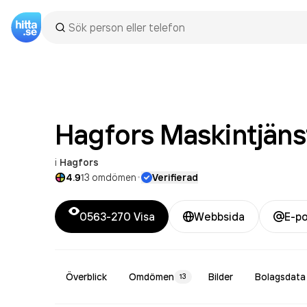
Hagfors Maskintjäns
i
Hagfors
·
4.9
13
omdömen
Verifierad
0563-270
Visa
Webbsida
E-p
Överblick
Omdömen
Bilder
Bolagsdata
13