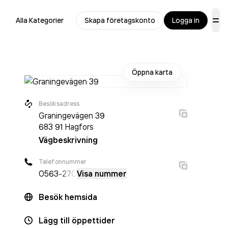
Alla Kategorier
Skapa företagskonto
Logga in
Öppna karta
Besöksadress
Graningevägen 39
683 91
Hagfors
Vägbeskrivning
Telefonnummer
0563
-270
Visa nummer
Besök hemsida
Lägg till öppettider