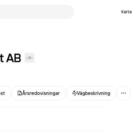
Karta
t
AB
Mer
ost
Årsredovisningar
Vägbeskrivning