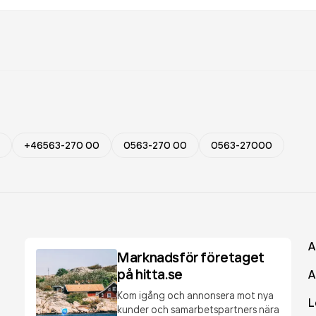
+46563-270 00
0563-270 00
0563-27000
A
Marknadsför företaget
på hitta.se
A
Kom igång och annonsera mot nya
L
kunder och samarbetspartners nära