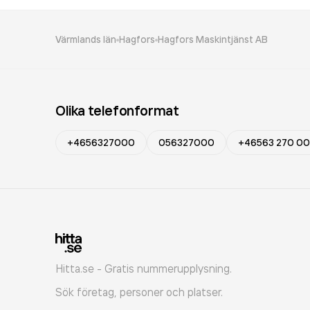
Värmlands län
Hagfors
Hagfors Maskintjänst AB
Olika telefonformat
+4656327000
056327000
+46563 270 00
Hitta.se - Gratis nummerupplysning.
Sök företag, personer och platser.