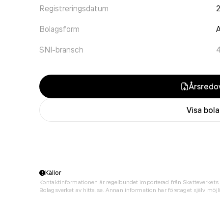
Registreringsdatum
Bolagsform
A
SNI-bransch
Årsredov
Visa bol
Källor
Kontaktinformationen är regelbundet importerad från Skatteverkets 
Bolagsverket av hitta.se. Annan information har företaget själv möjli