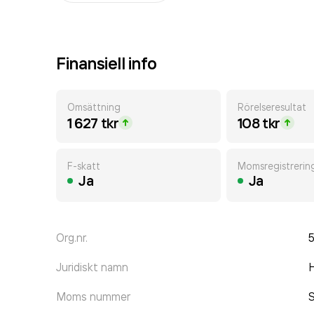
Finansiell info
Omsättning
Rörelseresultat
1 627 tkr
108 tkr
F-skatt
Momsregistrerin
Ja
Ja
Org.nr.
Juridiskt namn
H
Moms nummer