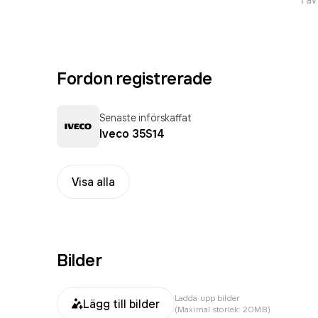
Fordon registrerade
Senaste införskaffat
Iveco 35S14
Visa alla
Bilder
Ladda upp bilder
Lägg till bilder
(Maximal storlek: 20MB)