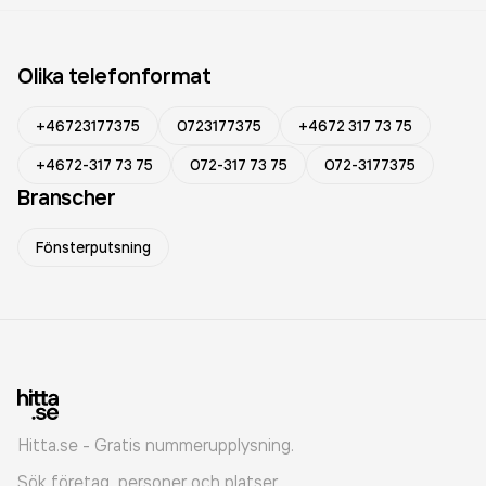
Olika telefonformat
+46723177375
0723177375
+4672 317 73 75
+4672-317 73 75
072-317 73 75
072-3177375
Branscher
Fönsterputsning
Hitta.se - Gratis nummerupplysning.
Sök företag, personer och platser.