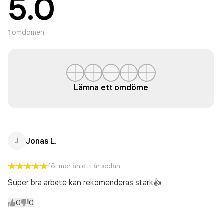
5.0
1
omdömen
Lämna ett omdöme
Jonas L.
J
för mer än ett år sedan
Super bra arbete kan rekomenderas stark👍
0
0