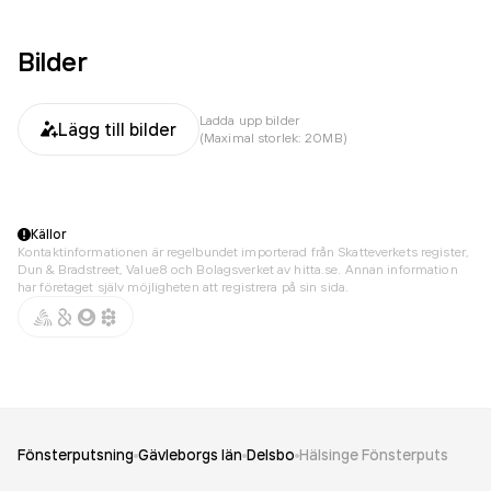
Bilder
Ladda upp bilder
Lägg till bilder
(Maximal storlek: 20MB)
Källor
Kontaktinformationen är regelbundet importerad från Skatteverkets register,
Dun & Bradstreet, Value8 och Bolagsverket av hitta.se. Annan information
har företaget själv möjligheten att registrera på sin sida.
Fönsterputsning
Gävleborgs län
Delsbo
Hälsinge Fönsterputs