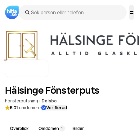
Hälsinge
Fönsterputs
Fönsterputsning
i
Delsbo
·
5.0
1
omdömen
Verifierad
Överblick
Omdömen
Bilder
1