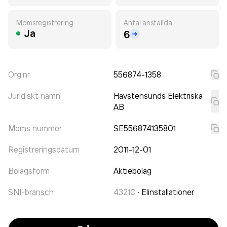
Momsregistrering
Antal anställda
Ja
6
Org.nr.
556874-1358
Juridiskt namn
Havstensunds Elektriska
AB
Moms nummer
SE556874135801
Registreringsdatum
2011-12-01
Bolagsform
Aktiebolag
SNI-bransch
43210
·
Elinstallationer