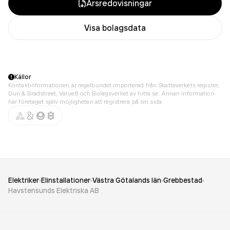
Årsredovisningar
Visa bolagsdata
Källor
Kontaktinformationen är regelbundet importerad från Skatteverkets register,
Dun & Bradstreet, Value8 och Bolagsverket av hitta.se. Annan information
har företaget själv möjligheten att registrera på sin sida.
Elektriker
Elinstallationer
Västra Götalands län
Grebbestad
Havstensunds Elektriska AB