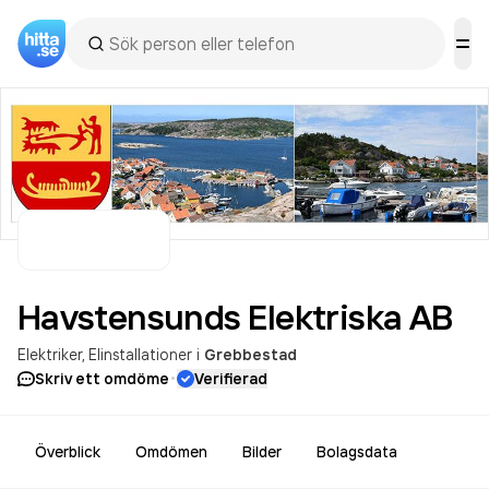
Havstensunds Elektriska
AB
Elektriker
Elinstallationer
i
Grebbestad
·
Skriv ett omdöme
Verifierad
Överblick
Omdömen
Bilder
Bolagsdata