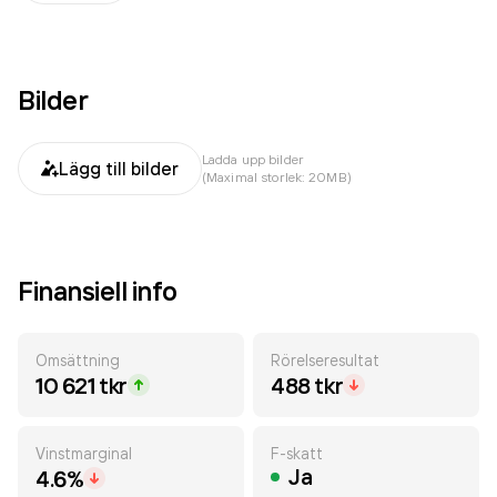
Bilder
Ladda upp bilder
Lägg till bilder
(Maximal storlek: 20MB)
Finansiell info
Omsättning
Rörelseresultat
10 621 tkr
488 tkr
Vinstmarginal
F-skatt
Ja
4.6%