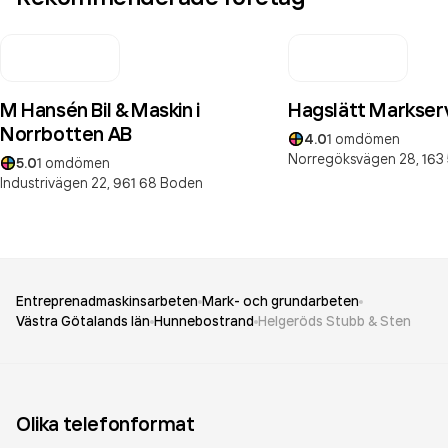
M Hansén Bil & Maskin i
Hagslätt Markser
Norrbotten AB
4.0
1
omdömen
Norregöksvägen 28,
163
5.0
1
omdömen
Industrivägen 22,
961 68
Boden
Entreprenadmaskinsarbeten
Mark- och grundarbeten
Västra Götalands län
Hunnebostrand
Helgeröds Stubb & Sten
Olika telefonformat