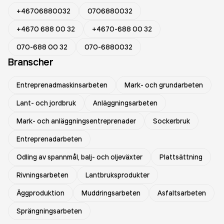
+46706880032
0706880032
+4670 688 00 32
+4670-688 00 32
070-688 00 32
070-6880032
Branscher
Entreprenadmaskinsarbeten
Mark- och grundarbeten
Lant- och jordbruk
Anläggningsarbeten
Mark- och anläggningsentreprenader
Sockerbruk
Entreprenadarbeten
Odling av spannmål, balj- och oljeväxter
Plattsättning
Rivningsarbeten
Lantbruksprodukter
Äggproduktion
Muddringsarbeten
Asfaltsarbeten
Sprängningsarbeten