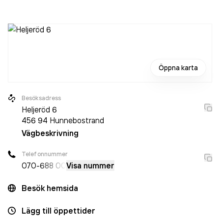
Mark- och anläggningsentreprenader och Sockerbruk och
Entreprenadarbeten och Odling av spannmål, balj- och
oljeväxter och Plattsättning och Rivningsarbeten och
Lantbruksprodukter och Äggproduktion och
Muddringsarbeten och Asfaltsarbeten och
Öppna karta
Sprängningsarbeten
i Hunnebostrand.
Besöksadress
Heljeröd 6
456 94
Hunnebostrand
Vägbeskrivning
Telefonnummer
070-
688 00
Visa nummer
Besök hemsida
Lägg till öppettider