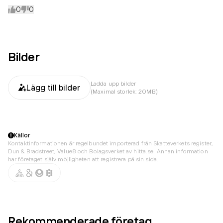
0
0
Bilder
Ladda upp bilder
Lägg till bilder
(Maximal storlek: 20MB)
Källor
Kontaktinformationen är regelbundet importerad från Skatteverkets register,
Dun & Bradstreet, Value8 och Bolagsverket av hitta.se. Annan information
har företaget själv möjligheten att registrera på sin sida.
Rekommenderade företag