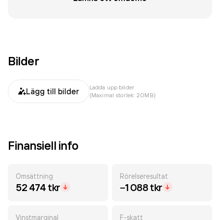
Bilder
Ladda upp bilder
Lägg till bilder
(Maximal storlek: 20MB)
Finansiell info
Omsättning
Rörelseresultat
52 474 tkr
−1 088 tkr
Vinstmarginal
F-skatt