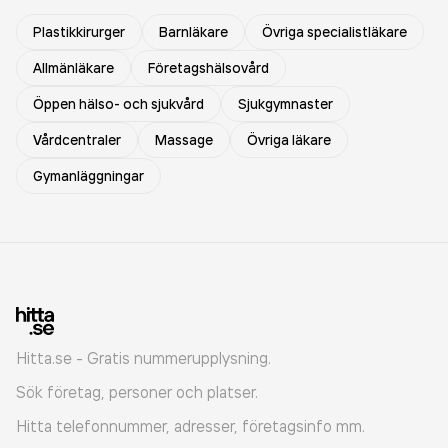
Plastikkirurger
Barnläkare
Övriga specialistläkare
Allmänläkare
Företagshälsovård
Öppen hälso- och sjukvård
Sjukgymnaster
Vårdcentraler
Massage
Övriga läkare
Gymanläggningar
Hitta.se - Gratis nummerupplysning.
Sök företag, personer och platser.
Hitta telefonnummer, adresser, företagsinfo mm.