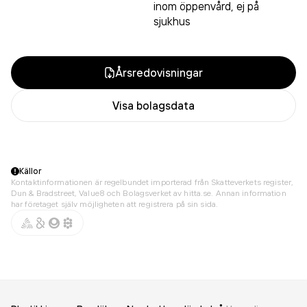
inom öppenvård, ej på
sjukhus
Årsredovisningar
Visa bolagsdata
Källor
Kontaktinformationen är regelbundet importerad från Skatteverkets register,
Dun & Bradstreet, Value8 och Bolagsverket av hitta.se. Annan information
har företaget själv möjligheten att registrera på sin sida.