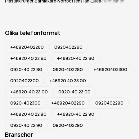
Plastikkirurger
Barnläkare
Norrbottens län
Luleå
Hermelinen
Olika telefonformat
+46920402280
0920402280
+46920 40 22 80
+46920-40 22 80
0920-40 22 80
0920-402280
+46920402300
0920402300
+46920 40 23 00
+46920-40 23 00
0920-40 23 00
0920-402300
+46920402290
0920402290
+46920 40 22 90
+46920-40 22 90
0920-40 22 90
0920-402290
Branscher