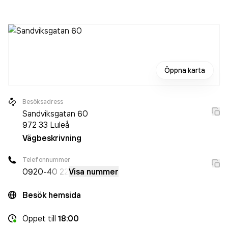
2024 då det jobbade 23 personer på företaget. Bolaget är
ett aktiebolag som varit aktivt sedan 1990. Hermelinen
omsatte 52 474 000,00 kr
senaste räkenskapsåret
(2025).
Öppna karta
Besöksadress
Sandviksgatan 60
972 33
Luleå
Vägbeskrivning
Telefonnummer
0920
-40 22
Visa nummer
Besök hemsida
Öppet
till
18:00