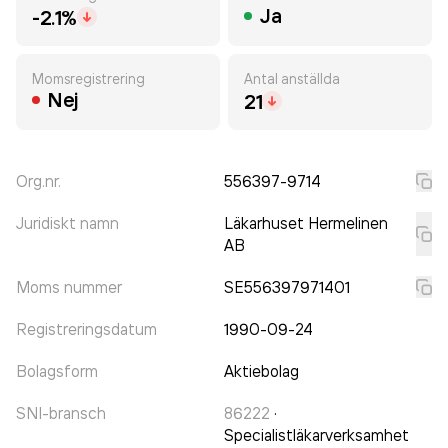
Ja
-2.1%
Momsregistrering
Antal anställda
Nej
21
Org.nr.
556397-9714
Juridiskt namn
Läkarhuset Hermelinen
AB
Moms nummer
SE556397971401
Registreringsdatum
1990-09-24
Bolagsform
Aktiebolag
SNI-bransch
86222
·
Specialistläkarverksamhet