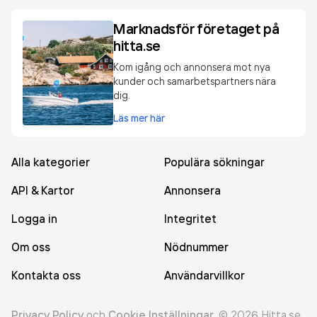
Marknadsför företaget på
hitta.se
Kom igång och annonsera mot nya
kunder och samarbetspartners nära
dig.
Läs mer här
Alla kategorier
Populära sökningar
API & Kartor
Annonsera
Logga in
Integritet
Om oss
Nödnummer
Kontakta oss
Användarvillkor
Privacy Policy
och
Cookie Inställningar
.
©
2026
Hitta.se