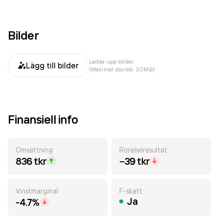
Bilder
Ladda upp bilder
Lägg till bilder
(Maximal storlek: 20MB)
Finansiell info
Omsättning
Rörelseresultat
836 tkr
−39 tkr
Vinstmarginal
F-skatt
Ja
-4.7%