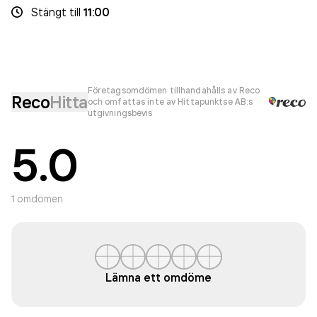
Stängt
till
11:00
Företagsomdömen tillhandahålls av Reco
Reco
Hitta
och omfattas inte av Hittapunktse AB:s
utgivningsbevis
5.0
1
omdömen
Lämna ett omdöme