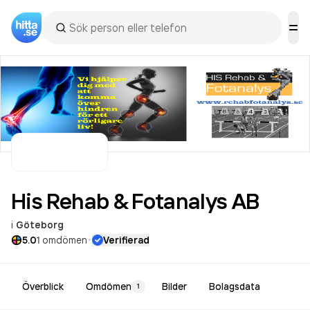
His Rehab & Fotanalys
AB
i
Göteborg
·
5.0
1
omdömen
Verifierad
Överblick
Omdömen
Bilder
Bolagsdata
1