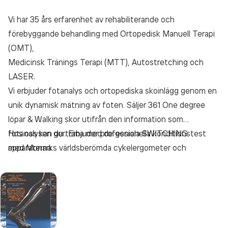
Vi har 35 års erfarenhet av rehabiliterande och
förebyggande behandling med Ortopedisk Manuell Terapi
(OMT),
Medicinsk Tränings Terapi (MTT), Autostretching och
LASER.
Vi erbjuder fotanalys och ortopediska skoinlägg genom en
unik dynamisk mätning av foten. Säljer 361 One degree
löpar & Walking skor utifrån den information som
fotanalysen ger. Erbjuder professionella konditionstest
Hos oss kan du träna med de geniala SWITCHING
med Monarks världsberömda cykelergometer och
apparaterna.
Åstrandtestet.