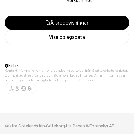
verksamhet
Årsredovisningar
Visa bolagsdata
Källor
Kontaktinformationen är regelbundet importerad från Skatteverkets register,
Dun & Bradstreet, Value8 och Bolagsverket av hitta.se. Annan information
har företaget själv möjligheten att registrera på sin sida.
Västra Götalands län
Göteborg
His Rehab & Fotanalys AB