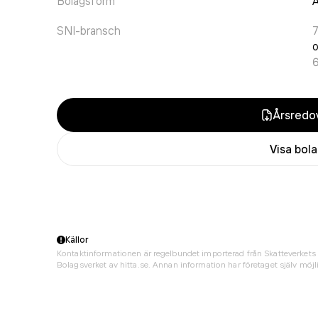
Bolagsform
A
SNI-bransch
7
o
6
Årsredov
Visa bol
Källor
Kontaktinformationen är regelbundet importerad från Skatteverkets 
Bolagsverket av hitta.se. Annan information har företaget själv möjli