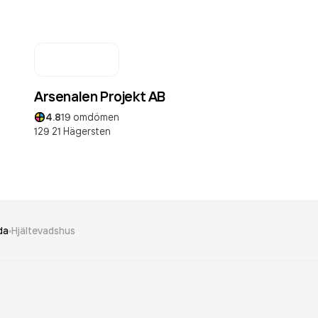
Arsenalen Projekt AB
4.8
19
omdömen
129 21
Hägersten
da
Hjältevadshus