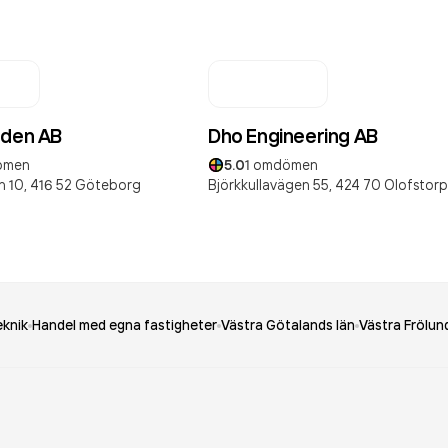
eden AB
Dho Engineering AB
ömen
5.0
1
omdömen
n 10,
416 52
Göteborg
Björkkullavägen 55,
424 70
Olofstorp
eknik
Handel med egna fastigheter
Västra Götalands län
Västra Frölun