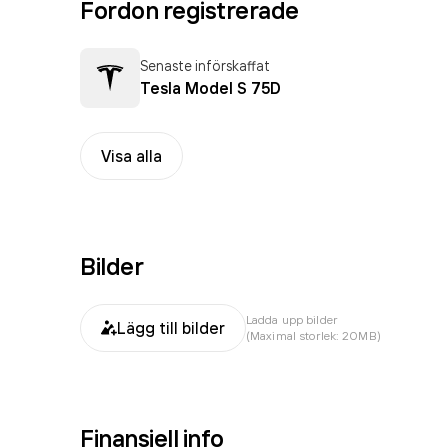
Fordon registrerade
Senaste införskaffat
Tesla Model S 75D
Visa alla
Bilder
Ladda upp bilder
Lägg till bilder
(Maximal storlek: 20MB)
Finansiell info