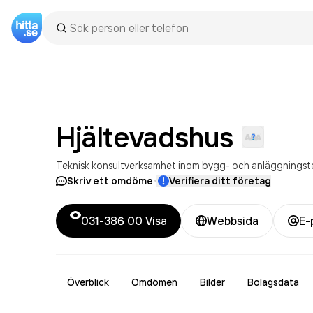
Hjältevadshus
Teknisk konsultverksamhet inom bygg- och anläggningst
·
Skriv ett omdöme
Verifiera ditt företag
031-386 00
Visa
Webbsida
E-
Överblick
Omdömen
Bilder
Bolagsdata