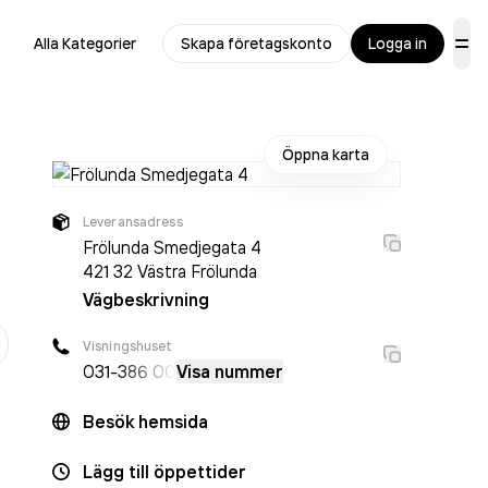
Alla Kategorier
Skapa företagskonto
Logga in
Öppna karta
Leveransadress
Frölunda Smedjegata 4
421 32
Västra Frölunda
Vägbeskrivning
er
Visningshuset
031-
386 00
Visa nummer
Besök hemsida
Lägg till öppettider