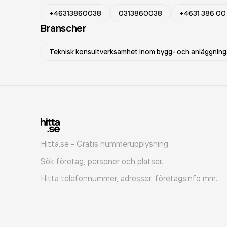
+46313860038
0313860038
+4631 386 00
Branscher
Teknisk konsultverksamhet inom bygg- och anläggning
Hitta.se - Gratis nummerupplysning.
Sök företag, personer och platser.
Hitta telefonnummer, adresser, företagsinfo mm.