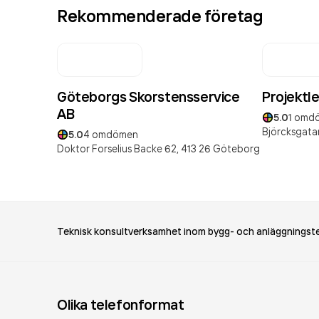
Rekommenderade företag
Göteborgs Skorstensservice
Projektl
AB
5.0
1
omd
Björcksgata
5.0
4
omdömen
Doktor Forselius Backe 62,
413 26
Göteborg
Teknisk konsultverksamhet inom bygg- och anläggningst
Olika telefonformat