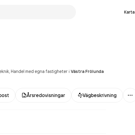
Karta
eknik
Handel med egna fastigheter
i
Västra Frölunda
M
post
Årsredovisningar
Vägbeskrivning