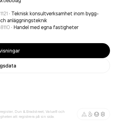
ktiebolag
1121
·
Teknisk konsultverksamhet inom bygg-
ch anläggningsteknik
8110
·
Handel med egna fastigheter
isningar
agsdata
register, Dun & Bradstreet, Value8 och
gheten att registrera på sin sida.