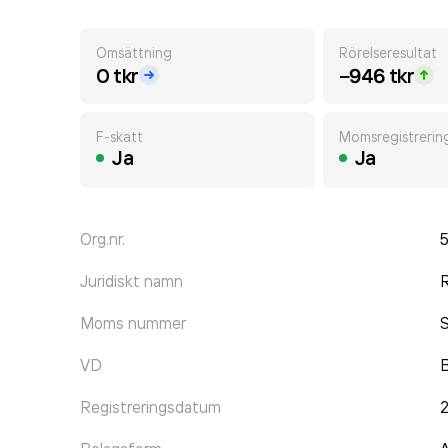
Omsättning
Rörelseresultat
0 tkr
−946 tkr
F-skatt
Momsregistrerin
Ja
Ja
Org.nr.
Juridiskt namn
R
Moms nummer
VD
B
Registreringsdatum