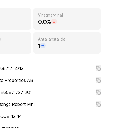
Vinstmarginal
0.0%
g
Antal anställda
1
556717-2712
p Properties AB
SE556717271201
engt Robert Pihl
2006-12-14