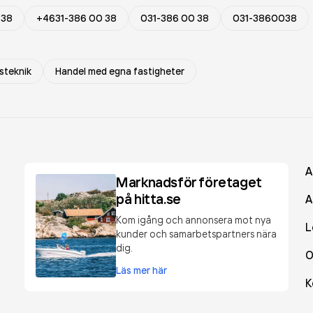
 38
+4631-386 00 38
031-386 00 38
031-3860038
steknik
Handel med egna fastigheter
A
Marknadsför företaget
på hitta.se
A
Kom igång och annonsera mot nya
L
kunder och samarbetspartners nära
dig.
O
Läs mer här
K