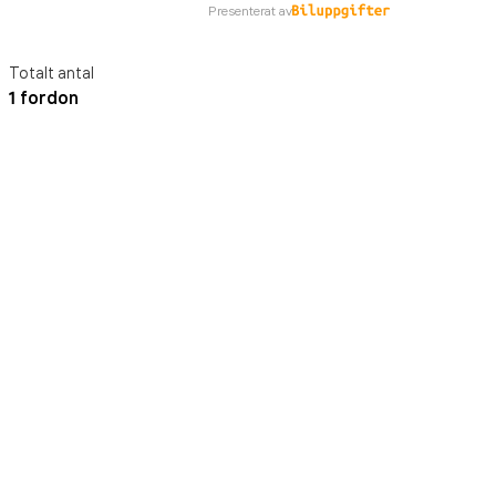
Presenterat av
Totalt antal
1 fordon