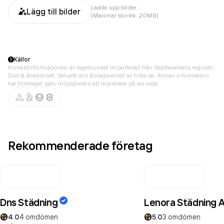
Ladda upp bilder
Lägg till bilder
(Maximal storlek: 20MB)
Källor
Kontaktinformationen är regelbundet importerad från Skatteverkets register,
Dun & Bradstreet, Value8 och Bolagsverket av hitta.se. Annan information
har företaget själv möjligheten att registrera på sin sida.
Rekommenderade företag
Dns Städning
Lenora Städning 
4.0
4
omdömen
5.0
3
omdömen