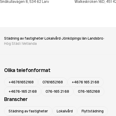
Småkullavägen 8,
534 62
Larv
Walkeskroken 16D,
451 4
Städning av fastigheter
Lokalvård
Jönköpings län
Landsbro
Hög Städ i Vetlanda
Olika telefonformat
+46761652168
0761652168
+4676 165 21 68
+4676-165 21 68
076-165 21 68
076-1652168
Branscher
Städning av fastigheter
Lokalvård
Flyttstädning