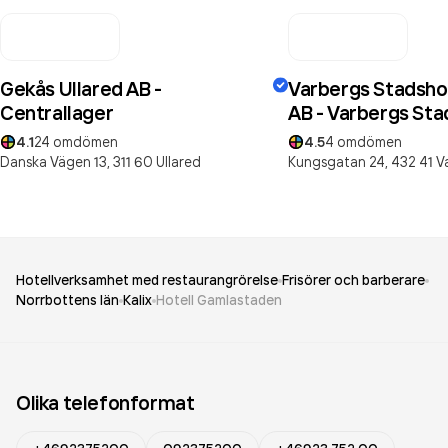
Gekås Ullared AB -
Varbergs Stadshot
Centrallager
AB - Varbergs Sta
4.1
24
omdömen
4.5
4
omdömen
Danska Vägen 13,
311 60
Ullared
Kungsgatan 24,
432 41
V
Hotellverksamhet med restaurangrörelse
Frisörer och barberare
Norrbottens län
Kalix
Hotell Gamlastaden
Olika telefonformat