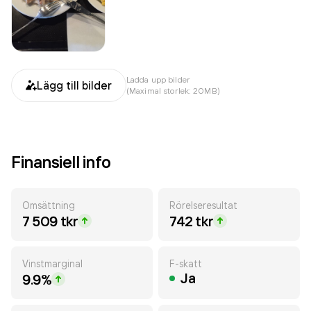
Ladda upp bilder
Lägg till bilder
(Maximal storlek: 20MB)
Finansiell info
Omsättning
Rörelseresultat
7 509 tkr
742 tkr
Vinstmarginal
F-skatt
Ja
9.9%