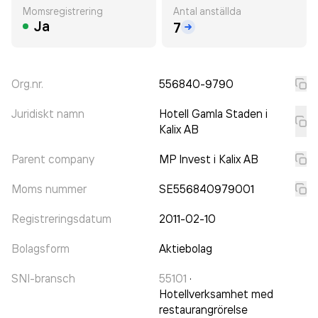
Momsregistrering
Antal anställda
Ja
7
Org.nr.
556840-9790
Juridiskt namn
Hotell Gamla Staden i
Kalix AB
Parent company
MP Invest i Kalix AB
Moms nummer
SE556840979001
Registreringsdatum
2011-02-10
Bolagsform
Aktiebolag
SNI-bransch
55101
·
Hotellverksamhet med
restaurangrörelse