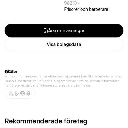
96210
·
Frisörer och barberare
Årsredovisningar
Visa bolagsdata
Källor
Kontaktinformationen är regelbundet importerad från Skatteverkets register,
Dun & Bradstreet, Value8 och Bolagsverket av hitta.se. Annan information
har företaget själv möjligheten att registrera på sin sida.
Rekommenderade företag