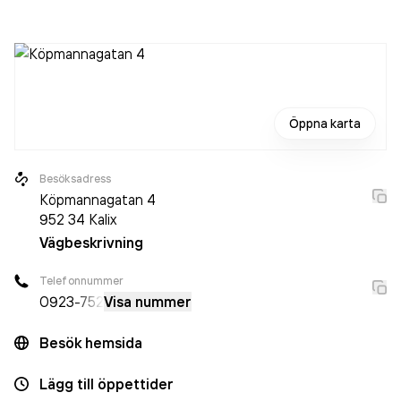
är ett aktiebolag som varit aktivt sedan 2011. Hotell
Gamlastaden
omsatte 7 509 000,00 kr
senaste
räkenskapsåret (2025).
Öppna karta
Besöksadress
Köpmannagatan 4
952 34
Kalix
Vägbeskrivning
Telefonnummer
0923
-752
Visa nummer
Besök hemsida
Lägg till öppettider