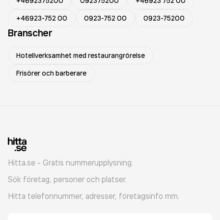
+4692375200
092375200
+46923 752 00
+46923-752 00
0923-752 00
0923-75200
Branscher
Hotellverksamhet med restaurangrörelse
Frisörer och barberare
Hitta.se - Gratis nummerupplysning.
Sök företag, personer och platser.
Hitta telefonnummer, adresser, företagsinfo mm.