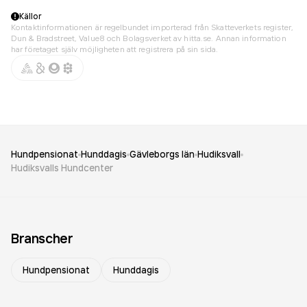
Källor
Kontaktinformationen är regelbundet importerad från Skatteverkets register,
Dun & Bradstreet, Value8 och Bolagsverket av hitta.se. Annan information
har företaget själv möjligheten att registrera på sin sida.
Hundpensionat
Hunddagis
Gävleborgs län
Hudiksvall
Hudiksvalls Hundcenter
Branscher
Hundpensionat
Hunddagis