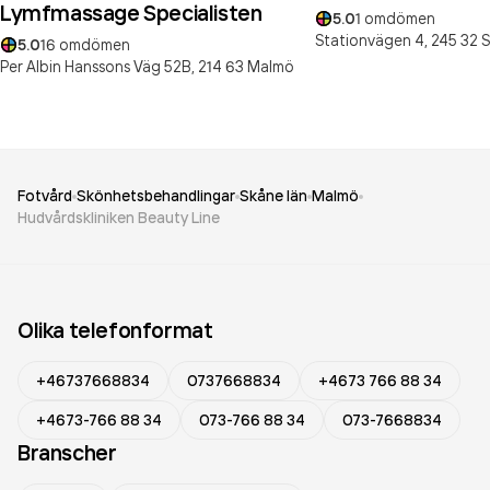
Lymfmassage Specialisten
5.0
1
omdömen
Stationvägen 4,
245 32
S
5.0
16
omdömen
Per Albin Hanssons Väg 52B,
214 63
Malmö
Fotvård
Skönhetsbehandlingar
Skåne län
Malmö
Hudvårdskliniken Beauty Line
Olika telefonformat
+46737668834
0737668834
+4673 766 88 34
+4673-766 88 34
073-766 88 34
073-7668834
Branscher