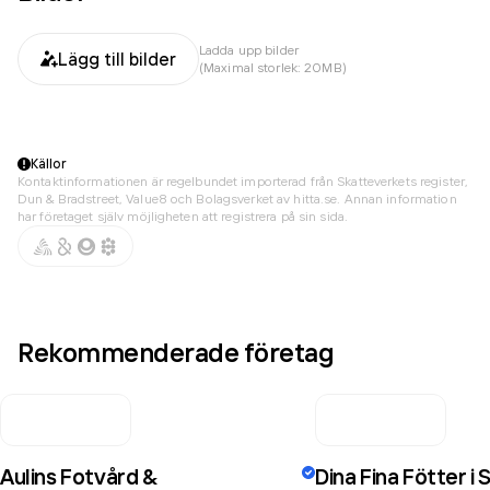
Ladda upp bilder
Lägg till bilder
(Maximal storlek: 20MB)
Källor
Kontaktinformationen är regelbundet importerad från Skatteverkets register,
Dun & Bradstreet, Value8 och Bolagsverket av hitta.se. Annan information
har företaget själv möjligheten att registrera på sin sida.
Rekommenderade företag
Aulins Fotvård &
Dina Fina Fötter i