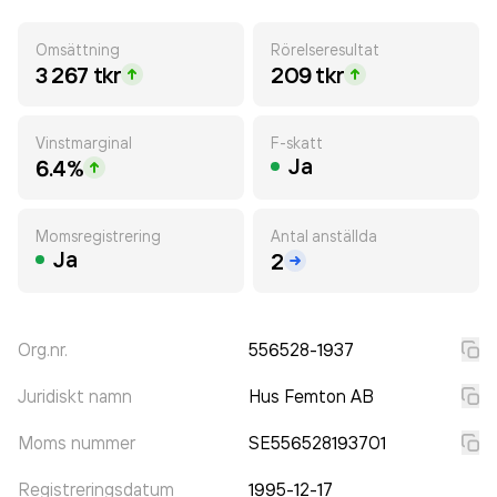
Omsättning
Rörelseresultat
3 267 tkr
209 tkr
Vinstmarginal
F-skatt
Ja
6.4%
Momsregistrering
Antal anställda
Ja
2
Org.nr.
556528-1937
Juridiskt namn
Hus Femton AB
Moms nummer
SE556528193701
Registreringsdatum
1995-12-17