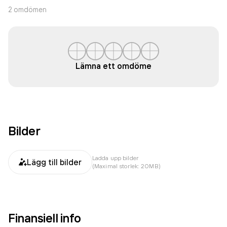
2
omdömen
Lämna ett omdöme
Bilder
Ladda upp bilder
Lägg till bilder
(Maximal storlek: 20MB)
Finansiell info