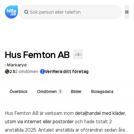
Hus Femton
AB
i
Markaryd
·
2.5
2
omdömen
Verifiera ditt företag
Överblick
Omdömen
Bilder
Bolagsdata
2
Hus Femton AB är verksam inom
detaljhandel med kläder,
utom via internet eller postorder
och hade totalt 2
anställda 2025. Antalet anställda är oförändrat sedan året