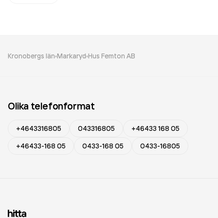
Kronobergs län
Markaryd
Hus Femton AB
Olika telefonformat
+4643316805
043316805
+46433 168 05
+46433-168 05
0433-168 05
0433-16805