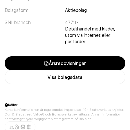
Bolagsform
Aktiebolag
SNI-bransch
47711
·
Detaljhandel med kläder,
utom via internet eller
postorder
Årsredovisningar
Visa bolagsdata
Källor
Kontaktinformationen är regelbundet importerad från Skatteverkets register,
Dun & Bradstreet, Value8 och Bolagsverket av hitta.se. Annan information
har företaget själv möjligheten att registrera på sin sida.