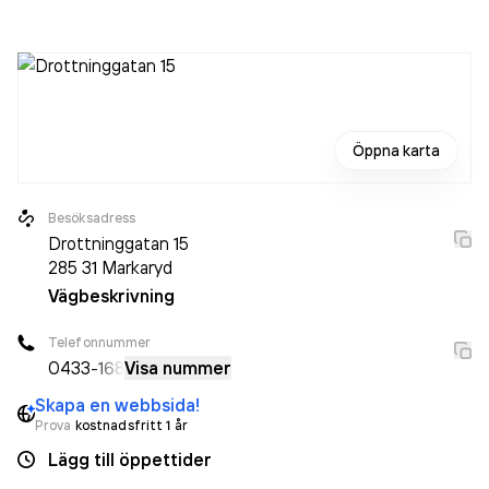
innan. Bolaget är ett aktiebolag som varit aktivt sedan
1995. Hus Femton AB
omsatte 3 267 000,00 kr
senaste
räkenskapsåret (2025).
Öppna karta
Besöksadress
Drottninggatan 15
285 31
Markaryd
Vägbeskrivning
Telefonnummer
0433
-168
Visa nummer
Skapa en webbsida!
Prova
kostnadsfritt 1 år
Lägg till öppettider