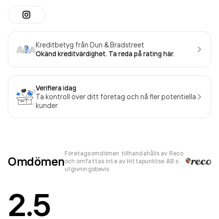
Kreditbetyg från Dun & Bradstreet
Okänd kreditvärdighet. Ta reda på rating här.
Verifiera idag
Ta kontroll över ditt företag och nå fler potentiella
kunder
Företagsomdömen tillhandahålls av Reco
Omdömen
och omfattas inte av Hittapunktse AB:s
utgivningsbevis
2.5