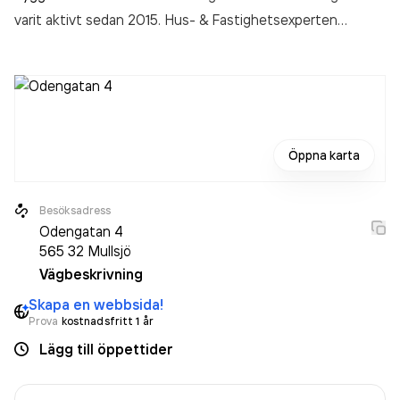
varit aktivt sedan 2015. Hus- & Fastighetsexperten
Jönköping AB
omsatte 1 238 000,00 kr
senaste
räkenskapsåret (2024).
Öppna karta
Besöksadress
Odengatan 4
565 32
Mullsjö
Vägbeskrivning
Skapa en webbsida!
Prova
kostnadsfritt 1 år
Lägg till öppettider