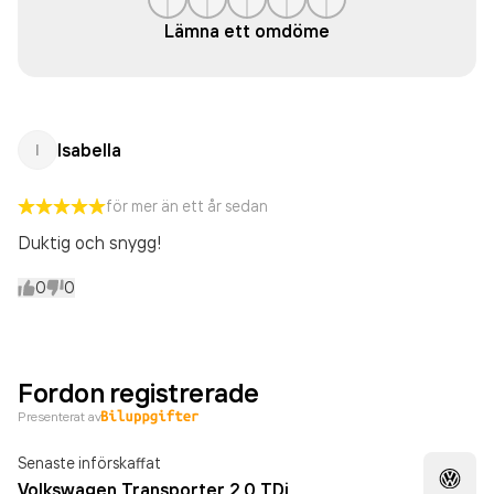
Lämna ett omdöme
Isabella
I
för mer än ett år sedan
Duktig och snygg!
0
0
Fordon registrerade
Presenterat av
Senaste införskaffat
Volkswagen Transporter 2.0 TDi