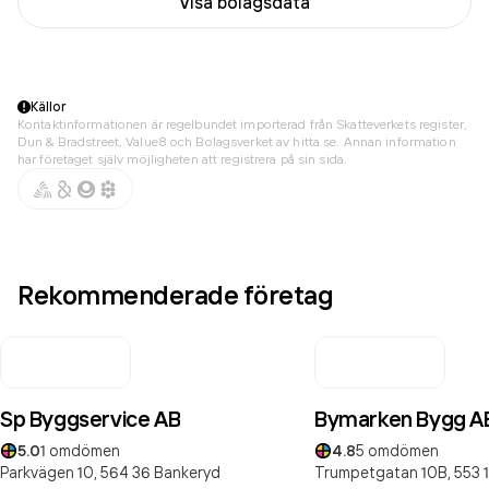
Visa bolagsdata
Källor
Kontaktinformationen är regelbundet importerad från Skatteverkets register,
Dun & Bradstreet, Value8 och Bolagsverket av hitta.se. Annan information
har företaget själv möjligheten att registrera på sin sida.
Rekommenderade företag
Sp Byggservice AB
Bymarken Bygg A
5.0
1
omdömen
4.8
5
omdömen
Parkvägen 10,
564 36
Bankeryd
Trumpetgatan 10B,
553 