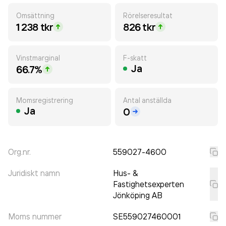
Omsättning
Rörelseresultat
1 238 tkr
826 tkr
Vinstmarginal
F-skatt
Ja
66.7%
Momsregistrering
Antal anställda
Ja
0
Org.nr.
559027-4600
Juridiskt namn
Hus- &
Fastighetsexperten
Jönköping AB
Moms nummer
SE559027460001