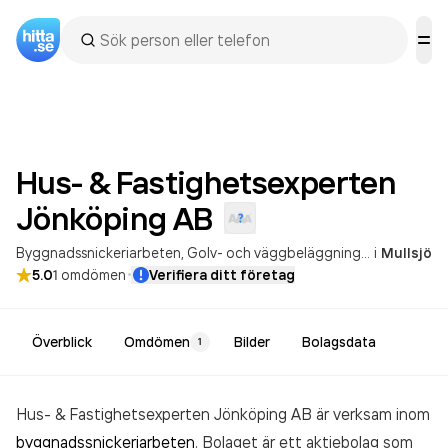
Hus- & Fastighetsexperten
Jönköping
AB
Byggnadssnickeriarbeten
Golv- och väggbeläggningsarbeten
i
Mullsjö
·
5.0
1
omdömen
Verifiera ditt företag
Överblick
Omdömen
Bilder
Bolagsdata
1
Hus- & Fastighetsexperten Jönköping AB är verksam inom
byggnadssnickeriarbeten
. Bolaget är ett aktiebolag som