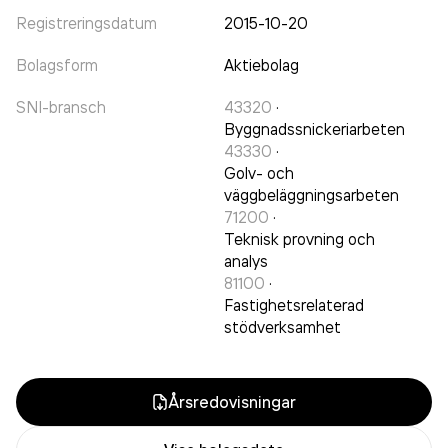
Registreringsdatum
2015-10-20
Bolagsform
Aktiebolag
SNI-bransch
43320
·
Byggnadssnickeriarbeten
43330
·
Golv- och
väggbeläggningsarbeten
71200
·
Teknisk provning och
analys
81100
·
Fastighetsrelaterad
stödverksamhet
Årsredovisningar